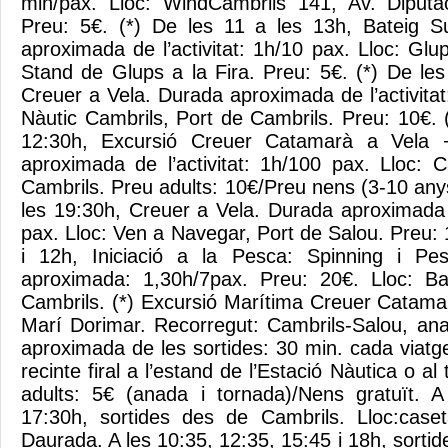
min/pax. Lloc: WindCambrils 141, Av. Diputa
Preu: 5€. (*) De les 11 a les 13h, Bateig 
aproximada de l’activitat: 1h/10 pax. Lloc: Gl
Stand de Glups a la Fira. Preu: 5€. (*) De les
Creuer a Vela. Durada aproximada de l’activitat
Nàutic Cambrils, Port de Cambrils. Preu: 10€. 
12:30h, Excursió Creuer Catamarà a Vela 
aproximada de l’activitat: 1h/100 pax. Lloc: 
Cambrils. Preu adults: 10€/Preu nens (3-10 anys
les 19:30h, Creuer a Vela. Durada aproximada d
pax. Lloc: Ven a Navegar, Port de Salou. Preu: 1
i 12h, Iniciació a la Pesca: Spinning i Pe
aproximada: 1,30h/7pax. Preu: 20€. Lloc: Ba
Cambrils. (*) Excursió Marítima Creuer Catam
Marí Dorimar. Recorregut: Cambrils-Salou, an
aproximada de les sortides: 30 min. cada viatg
recinte firal a l’estand de l’Estació Nàutica o a
adults: 5€ (anada i tornada)/Nens gratuït. A
17:30h, sortides des de Cambrils. Lloc:cas
Daurada. A les 10:35, 12:35, 15:45 i 18h, sortid