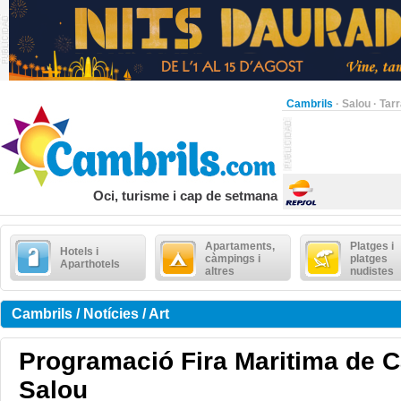
Cambrils
·
Salou
·
Tar
Oci, turisme i cap de setmana
Apartaments,
Platges i
Hotels i
càmpings i
platges
Aparthotels
altres
nudistes
Cambrils / Notícies / Art
Programació Fira Maritima de C
Salou