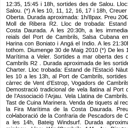
12:35, 15:45 i 18h, sortides des de Salou. Llo
Salou. (*) A les 10, 11, 12, 16, 17 i 18h, Creuer
Oberta. Durada aproximada: 1h/8pax. Preu 20€/
Moll de Ribera R2. Lloc de trobada: Estand 
Costa Daurada. A les 20:30h, a les immedia
reials del Port de Cambrils, Salsa Cubana en
Harina con Boniato i Angá el Indio. A les 21:
tothom. Diumenge 30 de Maig 2010 (*) De les 1
Marítima a Veler. Sortides a mar oberta des 
Cambrils R2 . Durada aproximada de les sortid
Charter. Lloc trobada: Estand de l’Estació Nàu
les 10 a les 13h, al Port de Cambrils, sortides
càrrec de Vent d’Estrop, Vogadors de Cambrils.
Demostració tradicional de vela llatina al Port
de l’Associació l’Arjau. Vela Llatina de Cambrils
Tast de Cuina Marinera. Venda de tiquets al recin
la Fira Marítima de la Costa Daurada. Preu
col•laboració de la Confraria de Pescadors de C
a les 14h, Bateig Windsurf. Durada aproximad