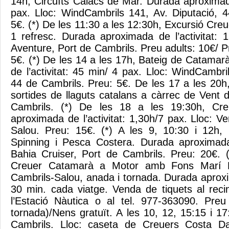
14h, Circuïts Caiacs de Mar. Durada aproximada
pax. Lloc: WindCambrils 141, Av. Diputació, 
5€. (*) De les 11:30 a les 12:30h, Excursió Cr
1 refresc. Durada aproximada de l’activitat: 
Aventure, Port de Cambrils. Preu adults: 10€/ 
5€. (*) De les 14 a les 17h, Bateig de Catama
de l’activitat: 45 min/ 4 pax. Lloc: WindCambri
44 de Cambrils. Preu: 5€. De les 17 a les 20h,
sortides de llaguts catalans a càrrec de Vent 
Cambrils. (*) De les 18 a les 19:30h, Cr
aproximada de l’activitat: 1,30h/7 pax. Lloc: 
Salou. Preu: 15€. (*) A les 9, 10:30 i 12h, 
Spinning i Pesca Costera. Durada aproximada
Bahia Cruiser, Port de Cambrils. Preu: 20€. 
Creuer Catamarà a Motor amb Fons Marí Do
Cambrils-Salou, anada i tornada. Durada aproxi
30 min. cada viatge. Venda de tiquets al recin
l’Estació Nàutica o al tel. 977-363090. Preu
tornada)/Nens gratuït. A les 10, 12, 15:15 i 1
Cambrils. Lloc: caseta de Creuers Costa Da