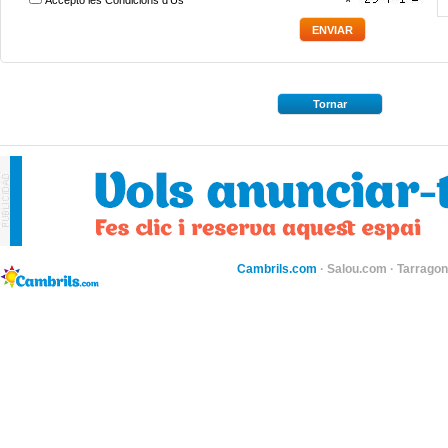
*
Accepto les
Condicions d'Ús
*
Tornar
Cambrils.com
·
Salou.com
·
Tarragon