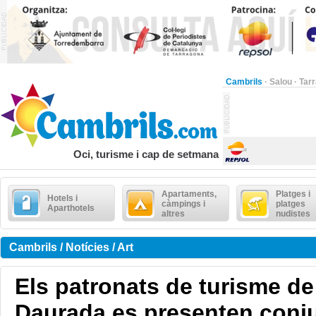
Cambrils
·
Salou
·
Tar
Oci, turisme i cap de setmana
Apartaments,
Platges i
Hotels i
càmpings i
platges
Aparthotels
altres
nudistes
Cambrils / Notícies / Art
Els patronats de turisme de
Daurada es presenten conj