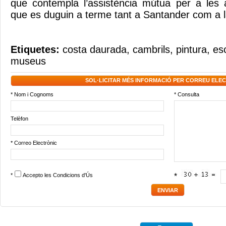
que contempla l’assistència mútua per a les 
que es duguin a terme tant a Santander com a 
Etiquetes:
costa daurada
,
cambrils
,
pintura
,
es
museus
SOL·LICITAR MÉS INFORMACIÓ PER CORREU ELE
* Nom i Cognoms
* Consulta
Telèfon
* Correo Electrònic
*
Accepto les
Condicions d'Ús
*