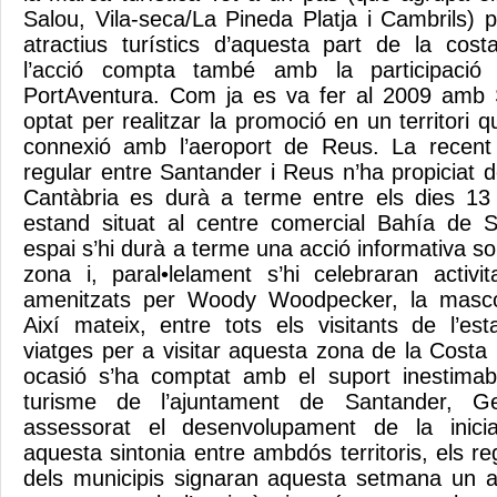
Salou, Vila-seca/La Pineda Platja i Cambrils) 
atractius turístics d’aquesta part de la cos
l’acció compta també amb la participació
PortAventura. Com ja es va fer al 2009 amb S
optat per realitzar la promoció en un territori
connexió amb l’aeroport de Reus. La recent 
regular entre Santander i Reus n’ha propiciat do
Cantàbria es durà a terme entre els dies 1
estand situat al centre comercial Bahía de 
espai s’hi durà a terme una acció informativa sob
zona i, paral•lelament s’hi celebraran activitat
amenitzats per Woody Woodpecker, la masco
Així mateix, entre tots els visitants de l’es
viatges per a visitar aquesta zona de la Cost
ocasió s’ha comptat amb el suport inestimab
turisme de l’ajuntament de Santander, 
assessorat el desenvolupament de la inicia
aquesta sintonia entre ambdós territoris, els re
dels municipis signaran aquesta setmana un a