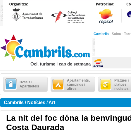
Cambrils
·
Salou
·
Tar
Oci, turisme i cap de setmana
Apartaments,
Platges i
Hotels i
càmpings i
platges
Aparthotels
altres
nudistes
Cambrils / Notícies / Art
La nit del foc dóna la benvinguda
Costa Daurada