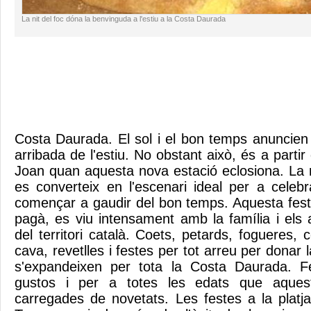
La nit del foc dóna la benvinguda a l'estiu a la Costa Daurada
Costa Daurada. El sol i el bon temps anuncien 
arribada de l'estiu. No obstant això, és a partir
Joan quan aquesta nova estació eclosiona. La n
es converteix en l'escenari ideal per a celebrar
començar a gaudir del bon temps. Aquesta festa
pagà, es viu intensament amb la família i els 
del territori català. Coets, petards, fogueres
cava, revetlles i festes per tot arreu per donar 
s'expandeixen per tota la Costa Daurada. F
gustos i per a totes les edats que aques
carregades de novetats. Les festes a la platja