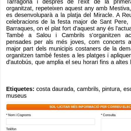
Tarragona i després de l'èxit de la primera
organitzat, repeteixen aquest any amb Mestiv
es desenvoluparà a la platja del Miracle. A Re
celebracions de la festa major de Sant Pere,
Barraques, on el plat fort d'aquest any és l'actu
També a Salou i Cambrils s'organitzen acti
pensades per als més joves, com concerts a 
major part dels municipis costaners de la de
organitzen també festes a les platges i apliquen
d'autobús, que amplia el seu horari fins a altes
Etiquetes:
costa daurada
,
cambrils
,
pintura
,
es
museus
SOL·LICITAR MÉS INFORMACIÓ PER CORREU ELE
* Nom i Cognoms
* Consulta
Telèfon