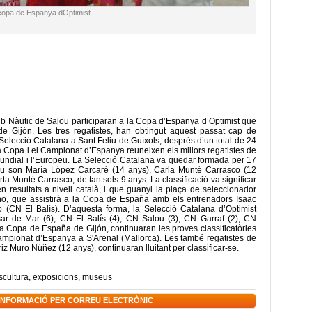
a copa de Espanya dOptimist
ub Nàutic de Salou participaran a la Copa d’Espanya d’Optimist que
 Gijón. Les tres regatistes, han obtingut aquest passat cap de
 Selecció Catalana a Sant Feliu de Guíxols, després d’un total de 24
La Copa i el Campionat d’Espanya reuneixen els millors regatistes de
 Mundial i l’Europeu. La Selecció Catalana va quedar formada per 17
alou son María López Carcaré (14 anys), Carla Munté Carrasco (12
ta Munté Carrasco, de tan sols 9 anys. La classificació va significar
n resultats a nivell català, i que guanyi la plaça de seleccionador
no, que assistirà a la Copa de España amb els entrenadors Isaac
(CN El Balís). D’aquesta forma, la Selecció Catalana d’Optimist
ar de Mar (6), CN El Balís (4), CN Salou (3), CN Garraf (2), CN
la Copa de España de Gijón, continuaran les proves classificatòries
 Campionat d’Espanya a S'Arenal (Mallorca). Les també regatistes de
riz Muro Núñez (12 anys), continuaran lluitant per classificar-se.
scultura
,
exposicions
,
museus
 INFORMACIÓ PER CORREU ELECTRÒNIC