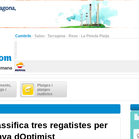
Cambrils
·
Salou
·
Tarragona
·
Reus
·
La Pineda Platja
etmana
ments,
Platges i
gs i
platges
nudistes
ssifica tres regatistes per
ya dOptimist