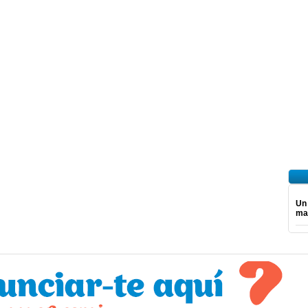
Un
mar