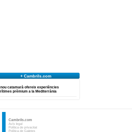
+ Cambrils.com
 nou catamarà ofereix experiències
ítimes prèmium a la Mediterrània
Cambrils.com
Avís legal
Política de privacitat
Política de Galetes