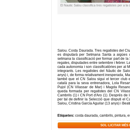
El Nautic Salou classifica tres regatistes per a l
Salou. Costa Daurada. Tres regatistes del Cl
es disputarà per Setmana Santa a aigües de
setmana la classificació per formar part de la
regates, disputades entre setembre i febrer. 
cada autonomia i son classificatòries per al
integrants. Les regatistes del Nàutic de S
anys) i, de forma relativament inesperada, Mar
també que el CN Salou sigui el tercer club e
català para la seva entrenadora, Lola Resa
Pujol (CN Vilassar de Mar) i Magda Resano 
queda formada per regatistes del CN Vilass
Cambrils (1) i CN Port d'Aro (1). Després de 
per tal de definir la Selecció que disputi el
Salou, Cristina García Aguilar (13 anys) i Beat
Etiquetes:
costa daurada
,
cambrils
,
pintura
,
e
SOL·LICITAR MÉS