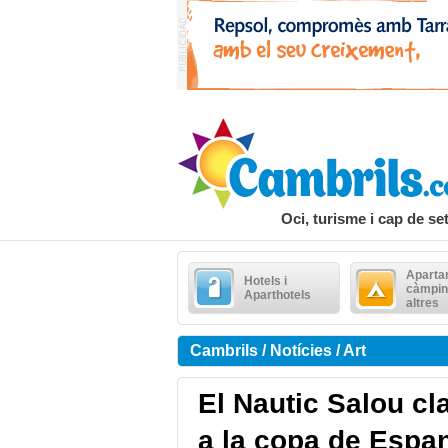
Oci, turisme i cap de s
Aparta
Hotels i
càmpin
Aparthotels
altres
Cambrils / Notícies / Art
El Nautic Salou cla
a la copa de Espan