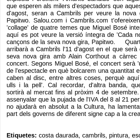
que esperen als milers d'espectadors que aques
d'agost, seran a Cambrils per veure la nova 
Papitwo. Salou.com i Cambrils.com t'ofereixe
'collage' de quatre temes que Miguel Bosé inte
aquí es pot veure la versió íntegra de 'Cada n
cançons de la seva nova gira, Papitwo. Quart
arribarà a Cambrils l’11 d'agost en el que serà 
seva nova gira amb Alain Corthout a càrrec d
concert. Segons Miguel Bosé, el concert serà '
de l'espectacle en què bolcarem una quantitat 
caben al disc, entre altres coses, perquè aqu
ulls i la pell'. Cal recordar, d'altra banda, 
sortirà al mercat fins al pròxim 4 de setembre
assenyalar que la pujada de l'IVA del 8 al 21 per
no ajudarà en absolut a la Cultura, ha lamenta
part dels governs de diferent signe cap a la creaci
Etiquetes:
costa daurada
,
cambrils
,
pintura
,
es