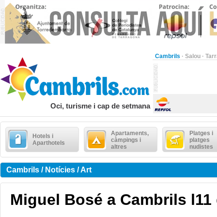
Cambrils
·
Salou
·
Tar
Oci, turisme i cap de setmana
Apartaments,
Platges i
Hotels i
càmpings i
platges
Aparthotels
altres
nudistes
Cambrils / Notícies / Art
Miguel Bosé a Cambrils l11 