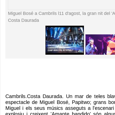
Miguel Bosé a Cambrils l11 d'agost, la gran nit del 
Costa Daurada
Cambrils.Costa Daurada. Un mar de teles blav
espectacle de Miguel Bosé, Papitwo; grans bom
Miguel i els seus músics asseguts a l'escenar
explosiu i creixent 'Amante bandido' són alg