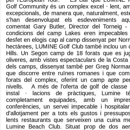
Golf Community és un complex excel · lent, a
excepcionals, de manera que, naturalment, es
s'han desenvolupat els esdeveniments aq
comentat Gary Butler, Director del Torneig -
condicions del camp Lakes eren impecables 
desfet en elogis cap al camp dissenyat per No
hectàrees, LUMINE Golf Club també inclou un 
Hills. Un Segon camp de 18 forats que es jug
oliveres, amb vistes espectaculars de la Costa
dels camps, dissenyat també per Greg Norma
que discorre entre ruïnes romanes i que comp
forats del complex, oferint un camp apte per
nivells. A més de l'oferta de golf de classe i
instal · lacions de pràctiques, Lumine 
completament equipades, amb un impres
conferències, un servei impecable i hospitala
d'allotjament per a tots els gustos i pressupo
lents restaurants que serveixen una cuina med
Lumine Beach Club. Situat prop de dos aero