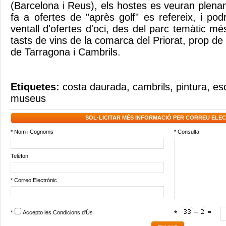
(Barcelona i Reus), els hostes es veuran plena
fa a ofertes de "après golf" es refereix, i po
ventall d'ofertes d'oci, des del parc temàtic mé
tasts de vins de la comarca del Priorat, prop de 
de Tarragona i Cambrils.
Etiquetes:
costa daurada
,
cambrils
,
pintura
,
es
museus
SOL·LICITAR MÉS INFORMACIÓ PER CORREU ELE
* Nom i Cognoms
* Consulta
Telèfon
* Correo Electrònic
*
Accepto les
Condicions d'Ús
*