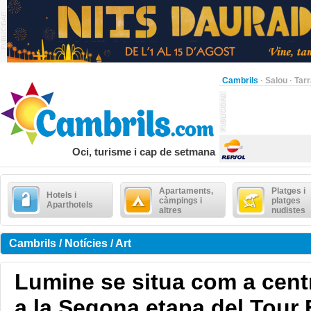
Cambrils
·
Salou
·
Tar
Oci, turisme i cap de setmana
Apartaments,
Platges i
Hotels i
càmpings i
platges
Aparthotels
altres
nudistes
Cambrils / Notícies / Art
Lumine se situa com a cent
a la Segona etapa del Tour