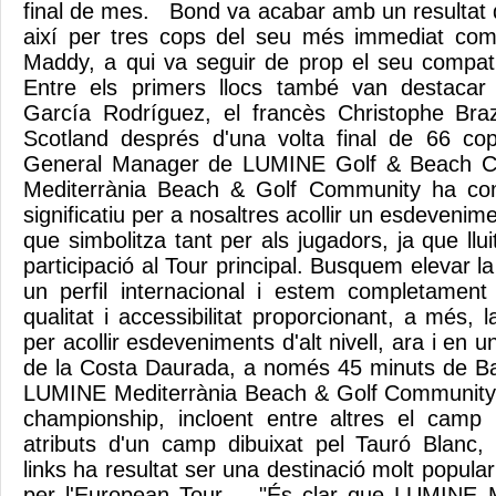
final de mes. Bond va acabar amb un resultat d
així per tres cops del seu més immediat comp
Maddy, a qui va seguir de prop el seu compat
Entre els primers llocs també van destacar 
García Rodríguez, el francès Christophe Brazil
Scotland després d'una volta final de 66 c
General Manager de LUMINE Golf & Beach C
Mediterrània Beach & Golf Community ha com
significatiu per a nosaltres acollir un esdevenime
que simbolitza tant per als jugadors, ja que llu
participació al Tour principal. Busquem elevar la 
un perfil internacional i estem completament
qualitat i accessibilitat proporcionant, a més, l
per acollir esdeveniments d'alt nivell, ara i en u
de la Costa Daurada, a només 45 minuts de Ba
LUMINE Mediterrània Beach & Golf Community 
championship, incloent entre altres el camp
atributs d'un camp dibuixat pel Tauró Blanc,
links ha resultat ser una destinació molt popular
per l'European Tour. "És clar que LUMINE M