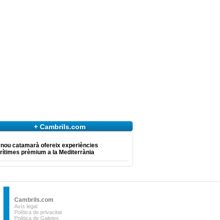
+ Cambrils.com
 nou catamarà ofereix experiències
ítimes prèmium a la Mediterrània
Cambrils.com
Avís legal
Política de privacitat
Política de Galetes