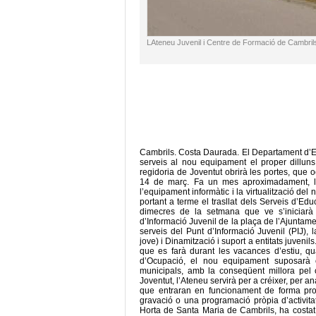
LAteneu Juvenil i Centre de Formació de Cambril
Cambrils. Costa Daurada. El Departament d’Ed
serveis al nou equipament el proper dilluns,
regidoria de Joventut obrirà les portes, que oc
14 de març. Fa un mes aproximadament, la 
l’equipament informàtic i la virtualització del
portant a terme el trasllat dels Serveis d’Edu
dimecres de la setmana que ve s’iniciarà
d’Informació Juvenil de la plaça de l’Ajuntame
serveis del Punt d’Informació Juvenil (PIJ),
jove) i Dinamització i suport a entitats juvenils
que es farà durant les vacances d’estiu, qua
d’Ocupació, el nou equipament suposarà con
municipals, amb la conseqüent millora pel 
Joventut, l’Ateneu servirà per a créixer, per a
que entraran en funcionament de forma prog
gravació o una programació pròpia d’activitat
Horta de Santa Maria de Cambrils, ha costat 