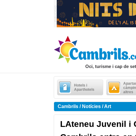
Oci, turisme i cap de s
Aparta
Hotels i
càmpin
Aparthotels
altres
Cambrils / Notícies / Art
LAteneu Juvenil i