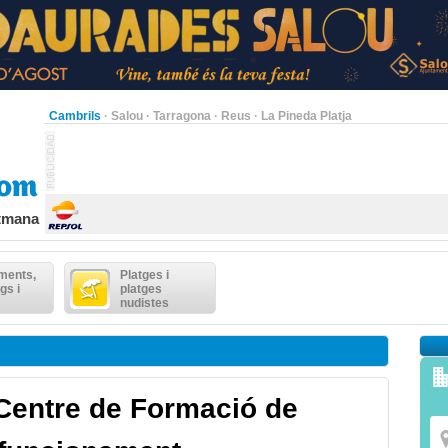
Cambrils
·
Salou
·
Tarragona
·
Reus
·
La Pineda Platja
etmana
ments,
Platges i
gs i
platges
nudistes
 Centre de Formació de