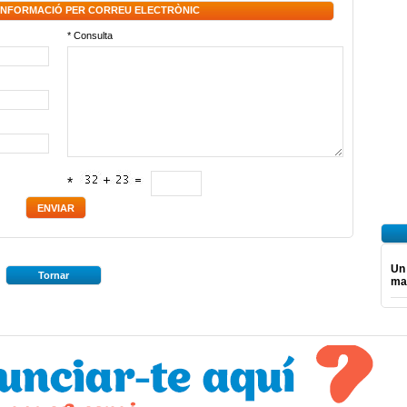
 INFORMACIÓ PER CORREU ELECTRÒNIC
* Consulta
*
Un
Tornar
mar