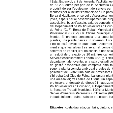
l’Estat Espanyol, a fi de fomentar l’activita
de 53.209 euros per part de la Secretaria Ge
propòsit de ser l’equipament de serveis per a
recursos per a facilitar l’emancipació i la part
Borsa d’Habitatge, el servei d’Assessorament 
joves, espais per al desenvolupament de proje
associativa, bucs d’assaig, sala de concerts, 
del Departament de Polítiques Actives d’Ocup
de Feina (CdF), Borsa de Treball Municipal (BT
Professional (SOEP) i la Oficina Municipal d’
Mentor. El projecte contempla una superfíc
plantes, una planta baixa i un soterrani. Est
L’edifici està dividit en dues parts. Soterran
mentre que les altres tres seran el centre 
soterrani de l’edifici, s’hi ha construït una 
un estudi de gravació de 20 m2; tres camerino
Servei d’Assessorament Laboral (SAL); l’Oficin
departament de joventut; una sala d’estudi i/o
de gestió associativa que comptarà amb taqu
segona planta compta amb quatre aules de for
polivalent de 37m2; una sala de professors i
s’hi trobarà el Club de Feina. La tercera plan
una aula-taller; tres sales de tutoria; un es
professors; el despatx de direcció i magatzem.
Polítiques Actives d’Ocupació, el Departament
la Borsa de Treball Municipal, l’Oficina Munic
Servei d’Itineraris Personals i d’Inserció (
trobada informal; cuina; sala de professors i
Etiquetes:
costa daurada
,
cambrils
,
pintura
,
e