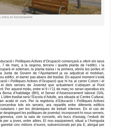
s entra en funcionament
ucació i Polítiques Actives d’Ocupació començarà a oferir els seus
 7 de març, a la segona, tercera i quarta planta de l’edifici, i la
uparà el soterrani, la planta baixa i la primera, obrirà les portes el
Junta de Govern de l’Ajuntament ja va adjudicat el mobiliari,
 nou edifici, el darrer pas abans del trasllat. En aquest moment s’està
cació i Polítiques Actives d’Ocupació que hi ha al carrer Colom i el
 el dels serveis de Joventut que actualment s’ubiquen al Punt
nt. Per aquest motiu, entre el 9 i l’11 de març no seran operatius els
 la Borsa d’habitatge (BH), el Servei d’Assessorament laboral (SAL
. L’últim trasllat serà l’Escola d’Adults, ara situada al Centre Cultural,
n acabi el curs. Per la regidoria d’Educació i Polítiques Actives
centrar tots els serveis, ara repartits entre diferents edificis
ciutadans i per les dinàmiques de treball internes. En el cas de
nar desplegant les polítiques de joventut, incorporant-hi nous serveis,
ressiva, com la sala de concerts, els bucs d'assaig, l’estudi de
s per a joves, entre altres. El nou equipament, situat a l’Avinguda
gairebé cinc milions d’euros, subvencionats pel pla E, atorgat per