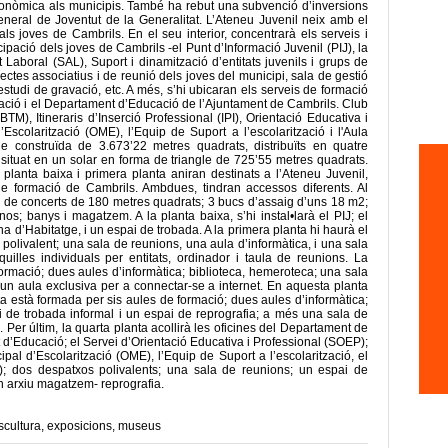
t econòmica als municipis. També ha rebut una subvenció d’inversions
neral de Joventut de la Generalitat. L’Ateneu Juvenil neix amb el
ls joves de Cambrils. En el seu interior, concentrarà els serveis i
icipació dels joves de Cambrils -el Punt d’Informació Juvenil (PIJ), la
Laboral (SAL), Suport i dinamització d’entitats juvenils i grups de
ctes associatius i de reunió dels joves del municipi, sala de gestió
estudi de gravació, etc. A més, s’hi ubicaran els serveis de formació
ació i el Departament d’Educació de l’Ajuntament de Cambrils. Club
M), Itineraris d’Inserció Professional (IPI), Orientació Educativa i
Escolarització (OME), l’Equip de Suport a l’escolarització i l'Aula
ie construïda de 3.673’22 metres quadrats, distribuïts en quatre
à situat en un solar en forma de triangle de 725’55 metres quadrats.
i, planta baixa i primera planta aniran destinats a l’Ateneu Juvenil,
de formació de Cambrils. Ambdues, tindran accessos diferents. Al
sala de concerts de 180 metres quadrats; 3 bucs d’assaig d’uns 18 m2;
s; banys i magatzem. A la planta baixa, s’hi instal•larà el PIJ; el
a d’Habitatge, i un espai de trobada. A la primera planta hi haurà el
 polivalent; una sala de reunions, una aula d’informàtica, i una sala
illes individuals per entitats, ordinador i taula de reunions. La
mació; dues aules d’informàtica; biblioteca, hemeroteca; una sala
 un aula exclusiva per a connectar-se a internet. En aquesta planta
ta està formada per sis aules de formació; dues aules d’informàtica;
pai de trobada informal i un espai de reprografia; a més una sala de
 Per últim, la quarta planta acollirà les oficines del Departament de
 d’Educació; el Servei d’Orientació Educativa i Professional (SOEP);
ipal d’Escolarització (OME), l’Equip de Suport a l’escolarització, el
IPI); dos despatxos polivalents; una sala de reunions; un espai de
 un arxiu magatzem- reprografia.
scultura
,
exposicions
,
museus