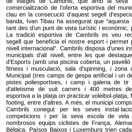
de viatges de Cambrils, que amb la seva 
comercialització de l’oferta esportiva del mun
clau en la consecució d’aquest segell d’especia
banda, Ivan Tibau ha assegurat que “aquesta d
tant des d’un punt de vista turístic i econòmic, 
La tradició esportiva de Cambrils es veu 
segell que beneficia el nostre esport i permet
nivell internacional”. Cambrils disposa d’unes in
municipals d’alt nivell, entre les que destaqu
d’Esports (amb una piscina coberta, un pavelló si
fitness i musculació, sala d’spinning, i zona d’
Municipal (tres camps de gespa artificial i un 
pistes poliesportives, i camp i galeria de ti
d’atletisme de vuit carrers i 400 metres d
esportiva a la platja on practicar voleibol-platja, 
footing, entre d’altres. A més, el municipi com
Cambrils conegut per les seves instal·laci
competicions i per la seva escola de vela in
nombrosos equips ciclistes de França, Aleman
Bèlgica, Països Baixos i Luxemburg trien cad