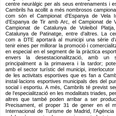
centre neuràlgic per als seus entrenaments i e
Cambrils ha acollit a més nombrosos campionats
com són el Campionat d’Espanya de Vela Inf
d’Espanya de Tir amb Arc, el Campionat de V
Campionat de Catalunya de Voleibol Platja
Catalunya de Patinatge, entre d’altres. La cer
com a DTE aportarà al municipi una sèrie d
tenir eines per millorar la promoció i comercialit
en especial en el segment de la pràctica esportiv
envers la desestacionalització, amb un 
principalment a la primavera i la tardor; pote
amb el sector turístic del municipi, interlocuto
de les activitats esportives que es fan a Cambril
instal·lacions esportives municipals des del p
social i esportiu. A més, Cambrils té previst seg
de l’especialització en les modalitats triades, p
altres que també poden arribar a ser product
Precisament, el proper 31 de gener en el ma
Internacional de Turisme de Madrid, l’Agènci