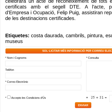
celebrarà un acte de reconeixement de tots e
certificats amb el segell DTE. A l’acte, pr
d’Empresa i Ocupació, Felip Puig, assistiran re
de les destinacions certificades.
Etiquetes:
costa daurada
,
cambrils
,
pintura
,
es
museus
SOL·LICITAR MÉS INFORMACIÓ PER CORREU ELE
* Nom i Cognoms
* Consulta
Telèfon
* Correo Electrònic
*
Accepto les
Condicions d'Ús
*