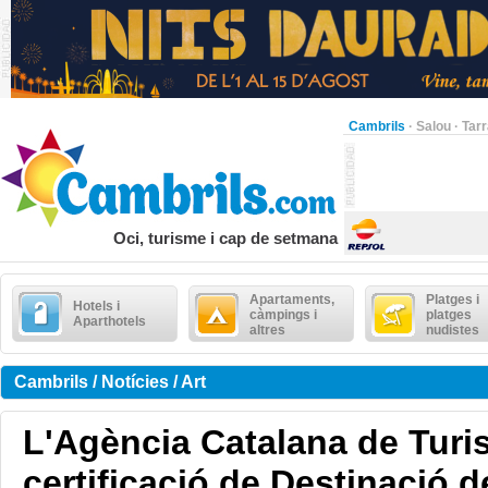
Cambrils
·
Salou
·
Tar
Oci, turisme i cap de setmana
Apartaments,
Platges i
Hotels i
càmpings i
platges
Aparthotels
altres
nudistes
Cambrils / Notícies / Art
L'Agència Catalana de Turis
certificació de Destinació 