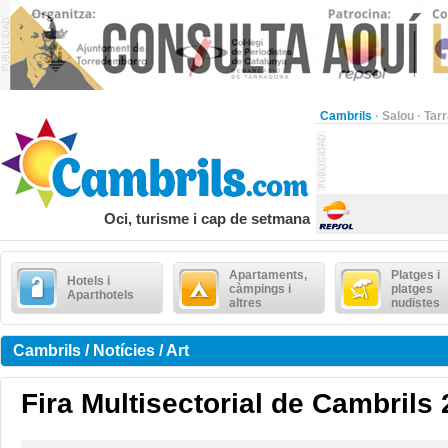
Cambrils
·
Salou
·
Tar
Oci, turisme i cap de setmana
Apartaments,
Platges i
Hotels i
càmpings i
platges
Aparthotels
altres
nudistes
Cambrils / Notícies / Art
Fira Multisectorial de Cambrils