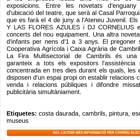
exposicions. Entre les novetats d’enguany
d’ubicació del teatre, que serà al Casal Parroqui
que es farà el 4 de juny a l’Ateneu Juvenil. 
Y LAS FLORES AZULES i DJ CORNELIUS est
concerts del nou equipament. Una altra novetat
d’infants per nens d’1 a 3 anys. El pregoner s
Cooperativa Agrícola i Caixa Agrària de Cambri
La Fira Multisectorial de Cambrils és una
garanteix a tots els expositors l'assistència
concentrada en tres dies durant els quals, les
disposen d'un espai propi on establir relacions 
venda i relacions públiques i difondre miss
publicitària simultàniament.
Etiquetes:
costa daurada
,
cambrils
,
pintura
,
es
museus
SOL·LICITAR MÉS INFORMACIÓ PER CORREU ELE