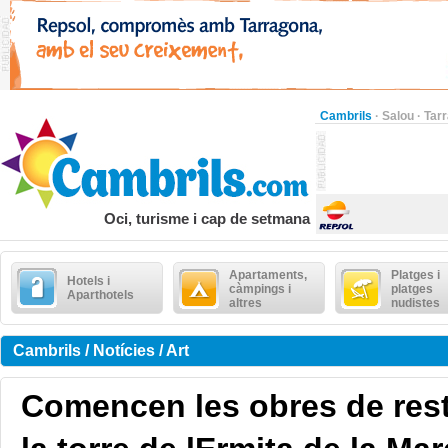
Cambrils
·
Salou
·
Tar
Oci, turisme i cap de setmana
Apartaments,
Platges i
Hotels i
càmpings i
platges
Aparthotels
altres
nudistes
Cambrils / Notícies / Art
Comencen les obres de res