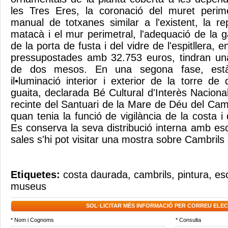
les Tres Eres, la coronació del muret perim
manual de totxanes similar a l'existent, la re
matacà i el mur perimetral, l'adequació de la g
de la porta de fusta i del vidre de l'espitllera, e
pressupostades amb 32.753 euros, tindran u
de dos mesos. En una segona fase, està p
il•luminació interior i exterior de la torre d
guaita, declarada Bé Cultural d'Interès Nacional
recinte del Santuari de la Mare de Déu del Cam
quan tenia la funció de vigilància de la costa i 
Es conserva la seva distribució interna amb esc
sales s'hi pot visitar una mostra sobre Cambrils
Etiquetes:
costa daurada
,
cambrils
,
pintura
,
es
museus
SOL·LICITAR MÉS INFORMACIÓ PER CORREU ELE
* Nom i Cognoms
* Consulta