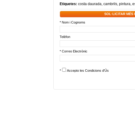
Etiquetes:
costa daurada
,
cambrils
,
pintura
,
e
SOL·LICITAR MÉS
* Nom i Cognoms
Telèfon
* Correo Electrònic
*
Accepto les
Condicions d'Ús