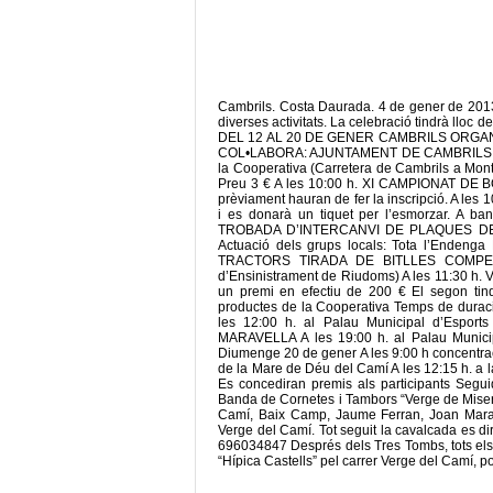
Cambrils. Costa Daurada. 4 de gener de 2013
diverses activitats. La celebració tindrà l
DEL 12 AL 20 DE GENER CAMBRILS ORGAN
COL•LABORA: AJUNTAMENT DE CAMBRILS • Dissa
la Cooperativa (Carretera de Cambrils a Mo
Preu 3 € A les 10:00 h. XI CAMPIONAT DE BOT
prèviament hauran de fer la inscripció. A les 
i es donarà un tiquet per l’esmorzar. A ban
TROBADA D’INTERCANVI DE PLAQUES DE CA
Actuació dels grups locals: Tota l’Enden
TRACTORS TIRADA DE BITLLES COMPET
d’Ensinistrament de Riudoms) A les 11:30 
un premi en efectiu de 200 € El segon tind
productes de la Cooperativa Temps de durac
les 12:00 h. al Palau Municipal d’Esp
MARAVELLA A les 19:00 h. al Palau Muni
Diumenge 20 de gener A les 9:00 h concentració
de la Mare de Déu del Camí A les 12:15 h. a
Es concediran premis als participants Segu
Banda de Cornetes i Tambors “Verge de Miser
Camí, Baix Camp, Jaume Ferran, Joan Marag
Verge del Camí. Tot seguit la cavalcada es di
696034847 Després dels Tres Tombs, tots els 
“Hípica Castells” pel carrer Verge del Camí, p