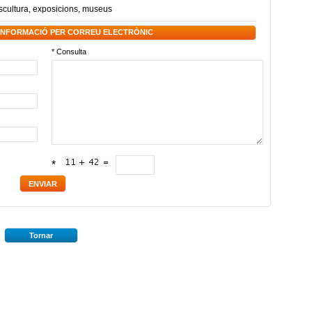
scultura
,
exposicions
,
museus
 INFORMACIÓ PER CORREU ELECTRÒNIC
* Consulta
*
Tornar