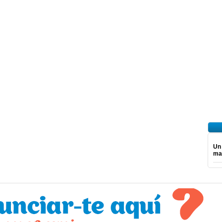
Un
mar