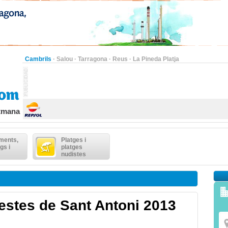
Cambrils
·
Salou
·
Tarragona
·
Reus
·
La Pineda Platja
etmana
ments,
Platges i
gs i
platges
nudistes
estes de Sant Antoni 2013