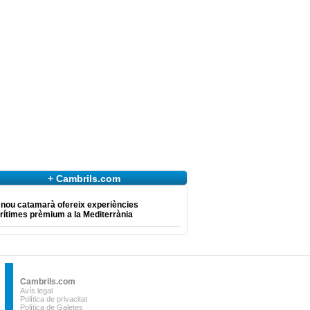
+ Cambrils.com
 nou catamarà ofereix experiències
ítimes prèmium a la Mediterrània
Cambrils.com
Avís legal
Política de privacitat
Política de Galetes