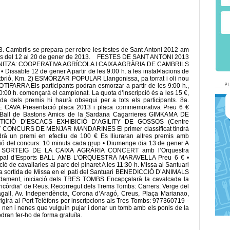
. Cambrils se prepara per rebre les festes de Sant Antoni 2012 am
loc des del 12 al 20 de gener de 2013. FESTES DE SANT ANTONI 2013
ITZA: COOPERATIVA AGRÍCOLA I CAIXA AGRÀRIA DE CAMBRILS
bte 12 de gener A partir de les 9:00 h. a les instal•lacions de
ntbrió, Km. 2) ESMORZAR POPULAR Llangonissa, pa torrat i oli nou
IFARRA Els participants podran esmorzar a partir de les 9:00 h.,
10:00 h. començarà el campionat. La quota d’inscripció és a les 15 €,
da dels premis hi haurà obsequi per a tots els participants. 8a.
VA Presentació placa 2013 i placa commemorativa Preu 6 €
ga Ball de Bastons Amics de la Sardana Cagarrieres GIMKAMA DE
ICIÓ D’ESCACS EXHIBICIÓ D’AGILITY DE GOSSOS (Centre
h. V CONCURS DE MENJAR MANDARINES El primer classificat tindrà
rà un premi en efectiu de 100 € Es lliuraran altres premis amb
ió del concurs: 10 minuts cada grup • Diumenge dia 13 de gener A
orts SORTEIG DE LA CAIXA AGRÀRIA CONCERT amb l’Orquestra
cipal d’Esports BALL AMB L’ORQUESTRA MARAVELLA Preu 6 € •
 de cavallaries al parc del pinaret A les 11:30 h. Missa al Santuari
 la sortida de Missa en el pati del Santuari BENEDICCIÓ D’ANIMALS
idament, iniciació dels TRES TOMBS Encapçalarà la cavalcada la
icòrdia” de Reus. Recorregut dels Trems Tombs: Carrers: Verge del
all, Av. Independència, Corona d’Aragó, Creus, Plaça Marianao,
rigirà al Port Telèfons per inscripcions als Tres Tombs: 977360719 -
nen i nenes que vulguin pujar i donar un tomb amb els ponis de la
odran fer-ho de forma gratuïta.