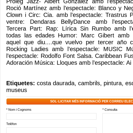
Pròleg Jazz- Albert González amb l’espectac
Roció Martínez amb l’espectacle: Blanco y Ne
Clown i Circ: Cia. amb l’espectacle: Trastrus
ventre: Dendaras BellyDance amb l’especta
Tercera Part: Rap: Lírica Sin Rumbo amb l’
todas las edades Humor: Marc Gibert amb l’
aquel que diu....que vuelvo per tercer año 
Rocking Ladies amb l’espectacle: MUSIC M
l’espectacle: Rodolfo Font Salsa. Caribbean Fu
Adoración Música: Lloques amb l’espectacle: Ai 
Etiquetes:
costa daurada
,
cambrils
,
pintura
,
es
museus
SOL·LICITAR MÉS INFORMACIÓ PER CORREU ELE
* Nom i Cognoms
* Consulta
Telèfon