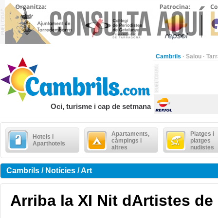
Cambrils
·
Salou
·
Tar
Oci, turisme i cap de setmana
Apartaments,
Platges i
Hotels i
càmpings i
platges
Aparthotels
altres
nudistes
Cambrils / Notícies / Art
Arriba la XI Nit dArtistes d