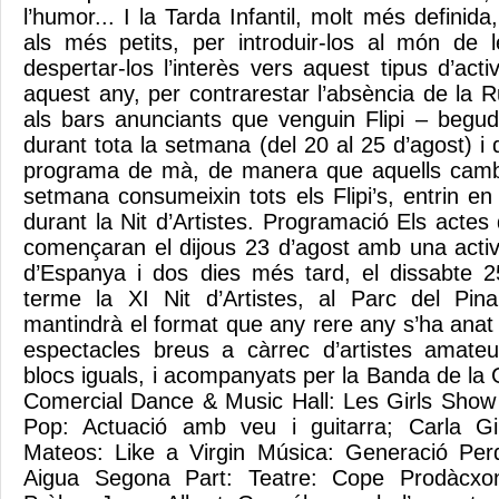
l’humor... I la Tarda Infantil, molt més definida
als més petits, per introduir-los al món de 
despertar-los l’interès vers aquest tipus d’activ
aquest any, per contrarestar l’absència de la 
als bars anunciants que venguin Flipi – begud
durant tota la setmana (del 20 al 25 d’agost) i 
programa de mà, de manera que aquells cambr
setmana consumeixin tots els Flipi’s, entrin en
durant la Nit d’Artistes. Programació Els actes d
començaran el dijous 23 d’agost amb una activit
d’Espanya i dos dies més tard, el dissabte 2
terme la XI Nit d’Artistes, al Parc del Pin
mantindrà el format que any rere any s’ha anat 
espectacles breus a càrrec d’artistes amateu
blocs iguals, i acompanyats per la Banda de la
Comercial Dance & Music Hall: Les Girls Show
Pop: Actuació amb veu i guitarra; Carla Gi
Mateos: Like a Virgin Música: Generació Perd
Aigua Segona Part: Teatre: Cope Prodàcxon