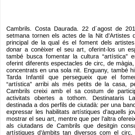
Cambrils. Costa Daurada. 22 d´agost de 201
setmana tornen els actes de la Nit d’Artistes d
principal de la qual és el foment dels artist
donar a conèixer el seu art, oferint-los un es
també busca fomentar la cultura “artística” e
oferint diferents espectacles de circ, de màgia
concentrats en una sola nit. Enguany, també hi h
Tarda Infantil que persegueix que el fomen
“artística” arribi als més petits de la casa,
Cambrils creixi amb el sa costum de partici
activitats obertes a tothom. Destinataris La
destinada a dos perfils de ciutadà: per una ban
expressar les habilitats artístiques d’aquells j
mostrar el seu art, mentre que per l’altra ofere
als ciutadans de Cambrils que desitgin consu
artístiques d’àmbits tan diversos com el circ,