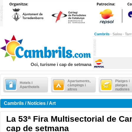
Cambrils
·
Salou
·
Tar
Oci, turisme i cap de setmana
Apartaments,
Platges i
Hotels i
càmpings i
platges
Aparthotels
altres
nudistes
Cambrils / Notícies / Art
La 53ª Fira Multisectorial de Ca
cap de setmana