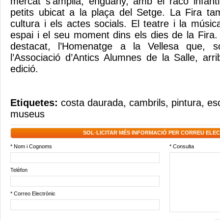
mercat s’amplia, enguany, amb el racó infant
petits ubicat a la plaça del Setge. La Fira ta
cultura i els actes socials. El teatre i la mús
espai i el seu moment dins els dies de la Fira
destacat, l’Homenatge a la Vellesa que, so
l’Associació d’Antics Alumnes de la Salle, ar
edició.
Etiquetes:
costa daurada
,
cambrils
,
pintura
,
es
museus
SOL·LICITAR MÉS INFORMACIÓ PER CORREU ELE
* Nom i Cognoms
* Consulta
Telèfon
* Correo Electrònic