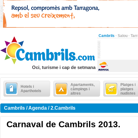
Cambrils
·
Salou
·
Tar
Oci, turisme i cap de setmana
Apartaments,
Platges i
Hotels i
càmpings i
platges
Aparthotels
altres
nudistes
Cambrils / Agenda / 2.Cambrils
Carnaval de Cambrils 2013.