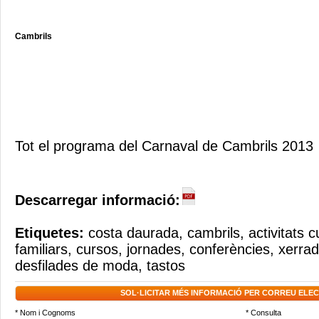
Cambrils
Tot el programa del Carnaval de Cambrils 2013
Descarregar informació:
Etiquetes:
costa daurada
,
cambrils
,
activitats c
familiars
,
cursos
,
jornades
,
conferències
,
xerra
desfilades de moda
,
tastos
SOL·LICITAR MÉS INFORMACIÓ PER CORREU ELE
* Nom i Cognoms
* Consulta