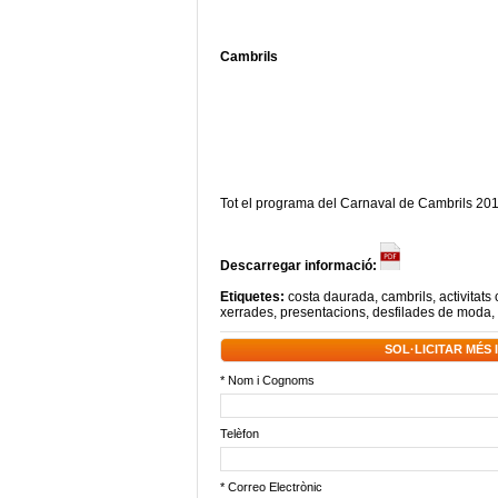
Cambrils
Tot el programa del Carnaval de Cambrils 20
Descarregar informació:
Etiquetes:
costa daurada
,
cambrils
,
activitats 
xerrades
,
presentacions
,
desfilades de moda
,
SOL·LICITAR MÉS
* Nom i Cognoms
Telèfon
* Correo Electrònic