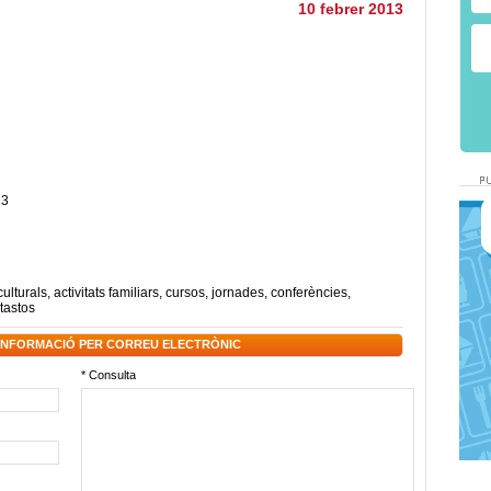
10 febrer 2013
13
culturals
,
activitats familiars
,
cursos
,
jornades
,
conferències
,
tastos
 INFORMACIÓ PER CORREU ELECTRÒNIC
* Consulta