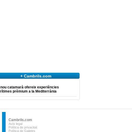
+ Cambrils.com
 nou catamarà ofereix experiències
ítimes prèmium a la Mediterrània
Cambrils.com
Avís legal
Política de privacitat
Política de Galetes