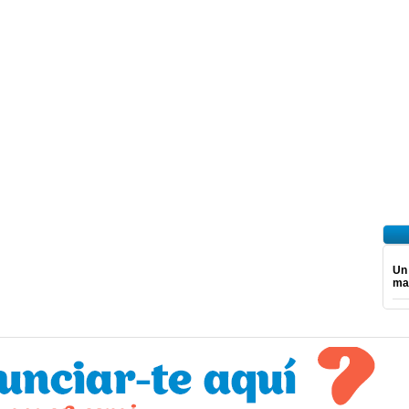
Un
mar