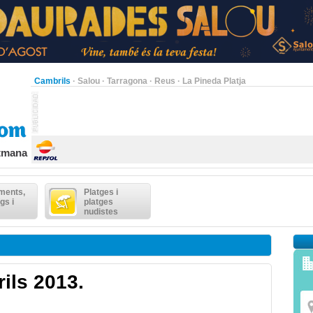
Cambrils
·
Salou
·
Tarragona
·
Reus
·
La Pineda Platja
etmana
ments,
Platges i
gs i
platges
nudistes
ils 2013.