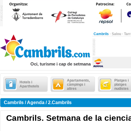
Cambrils
·
Salou
·
Tar
Oci, turisme i cap de setmana
Apartaments,
Platges i
Hotels i
càmpings i
platges
Aparthotels
altres
nudistes
Cambrils / Agenda / 2.Cambrils
Cambrils. Setmana de la cienci