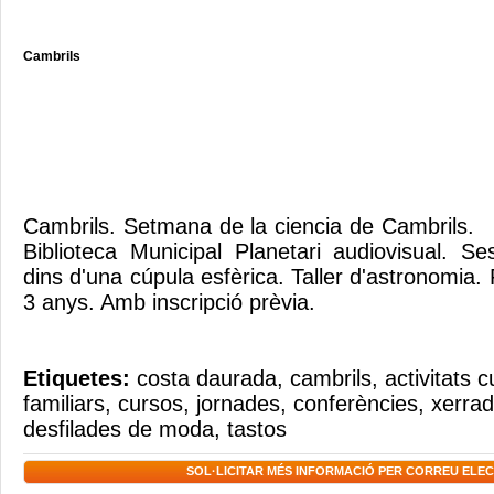
Cambrils
Cambrils. Setmana de la ciencia de Cambrils. 
Biblioteca Municipal Planetari audiovisual. Se
dins d'una cúpula esfèrica. Taller d'astronomia. 
3 anys. Amb inscripció prèvia.
Etiquetes:
costa daurada
,
cambrils
,
activitats c
familiars
,
cursos
,
jornades
,
conferències
,
xerra
desfilades de moda
,
tastos
SOL·LICITAR MÉS INFORMACIÓ PER CORREU ELE