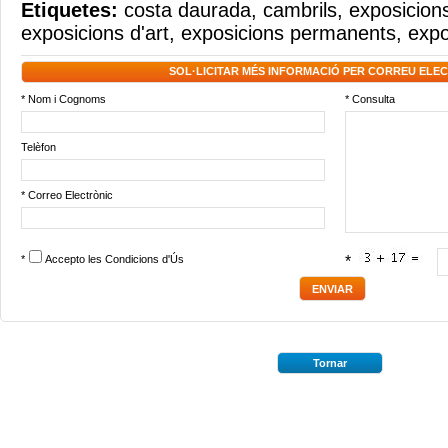
Etiquetes:
costa daurada
,
cambrils
,
exposicions
exposicions d'art
,
exposicions permanents
,
expo
SOL·LICITAR MÉS INFORMACIÓ PER CORREU ELE
* Nom i Cognoms
* Consulta
Telèfon
* Correo Electrònic
*
Accepto les
Condicions d'Ús
*
Tornar