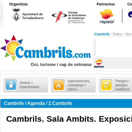
Cambrils
·
Salou
·
Tar
Oci, turisme i cap de setmana
Apartaments,
Platges i
Hotels i
càmpings i
platges
Aparthotels
altres
nudistes
Cambrils / Agenda / 2.Cambrils
Cambrils. Sala Ambits. Exposic