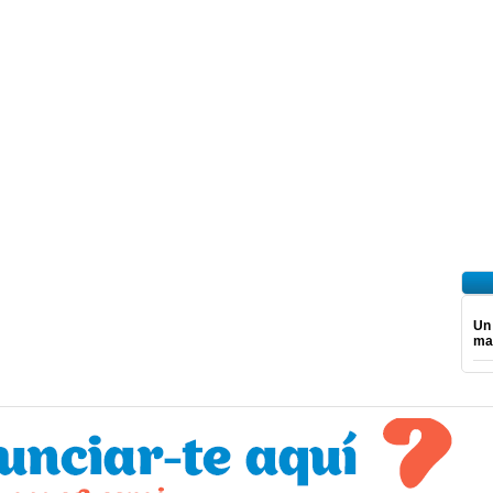
Un
mar