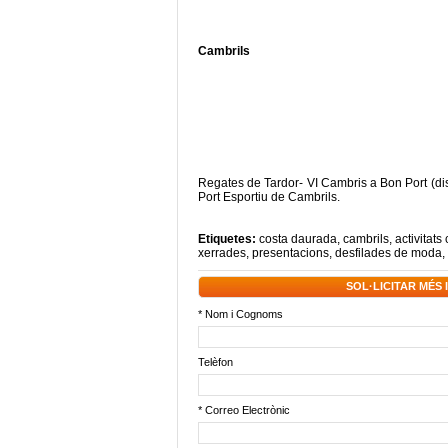
Cambrils
Regates de Tardor- VI Cambris a Bon Port (disc
Port Esportiu de Cambrils.
Etiquetes:
costa daurada
,
cambrils
,
activitats 
xerrades
,
presentacions
,
desfilades de moda
,
SOL·LICITAR MÉS
* Nom i Cognoms
Telèfon
* Correo Electrònic