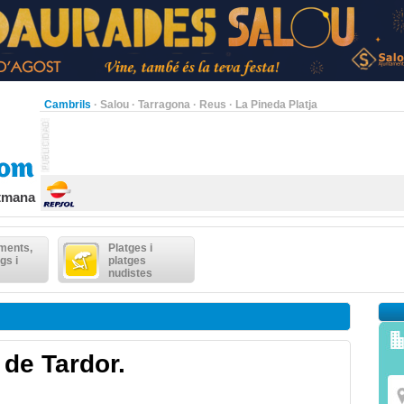
Cambrils
·
Salou
·
Tarragona
·
Reus
·
La Pineda Platja
etmana
ments,
Platges i
gs i
platges
nudistes
 de Tardor.