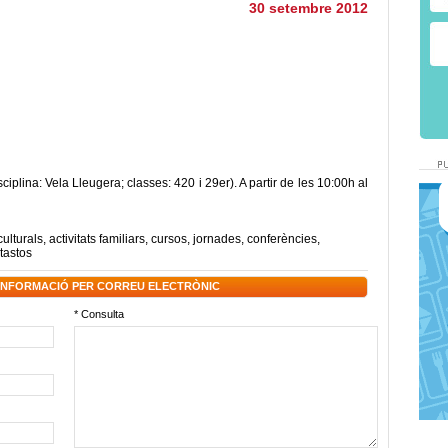
30 setembre 2012
iplina: Vela Lleugera; classes: 420 i 29er). A partir de les 10:00h al
culturals
,
activitats familiars
,
cursos
,
jornades
,
conferències
,
tastos
 INFORMACIÓ PER CORREU ELECTRÒNIC
* Consulta