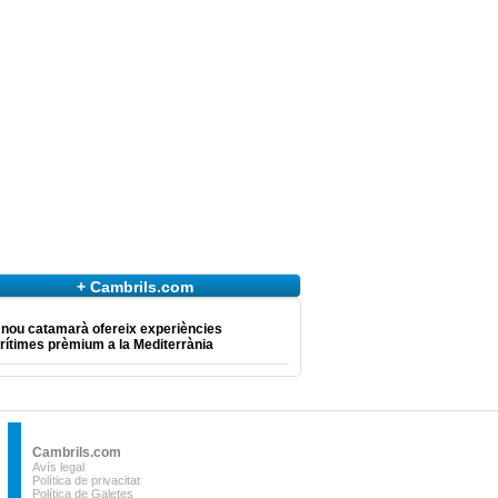
+ Cambrils.com
 nou catamarà ofereix experiències
ítimes prèmium a la Mediterrània
Cambrils.com
Avís legal
Política de privacitat
Política de Galetes