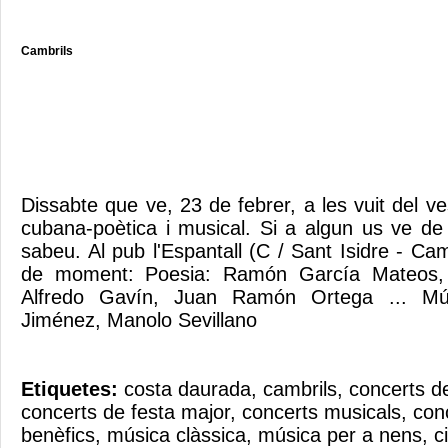
Cambrils
Dissabte que ve, 23 de febrer, a les vuit del v
cubana-poètica i musical. Si a algun us ve de 
sabeu. Al pub l'Espantall (C / Sant Isidre - Camb
de moment: Poesia: Ramón García Mateos, J
Alfredo Gavín, Juan Ramón Ortega ... Mú
Jiménez, Manolo Sevillano
Etiquetes:
costa daurada
,
cambrils
,
concerts d
concerts de festa major
,
concerts musicals
,
con
benèfics
,
música clàssica
,
música per a nens
,
c