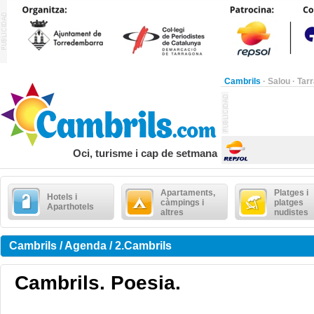
Cambrils
·
Salou
·
Tar
Oci, turisme i cap de setmana
Apartaments,
Platges i
Hotels i
càmpings i
platges
Aparthotels
altres
nudistes
Cambrils / Agenda / 2.Cambrils
Cambrils. Poesia.