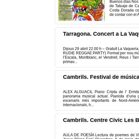
Buenos días Nos 
de Tatuaje de Ca
Costa Dorada con
de contar con el 
Tarragona. Concert a La Vaq
Dijous 29 abril 22.00 h – Gratuït La Vaq
RUDIE REGGAE PARTY) Format per nou músic
l’Escala, Montblanc, el Vendrell, Reus i T
primav...
Cambrils. Festival de músic
ALEX ALGUACIL Piano Cripta de l’ Ermita
panorama musical actual. Pianista d’una gr
escenaris més importants de Nord-Amèri
internacionals, h...
Cambrils. Centre Civic Les B
AULA DE POESÍA Lectura de poemes de Vícto