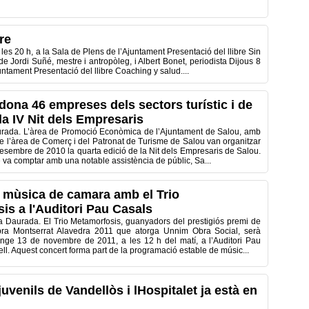
re
 20 h, a la Sala de Plens de l’Ajuntament Presentació del llibre Sin
e Jordi Suñé, mestre i antropòleg, i Albert Bonet, periodista Dijous 8
juntament Presentació del llibre Coaching y salud....
dona 46 empreses dels sectors turístic i de
la IV Nit dels Empresaris
rada. L’àrea de Promoció Econòmica de l’Ajuntament de Salou, amb
de l’àrea de Comerç i del Patronat de Turisme de Salou van organitzar
esembre de 2010 la quarta edició de la Nit dels Empresaris de Salou.
e va comptar amb una notable assistència de públic, Sa...
 mùsica de camara amb el Trio
is a l'Auditori Pau Casals
ta Daurada. El Trio Metamorfosis, guanyadors del prestigiós premi de
a Montserrat Alavedra 2011 que atorga Unnim Obra Social, serà
nge 13 de novembre de 2011, a les 12 h del matí, a l’Auditori Pau
ll. Aquest concert forma part de la programació estable de músic...
uvenils de Vandellòs i lHospitalet ja està en