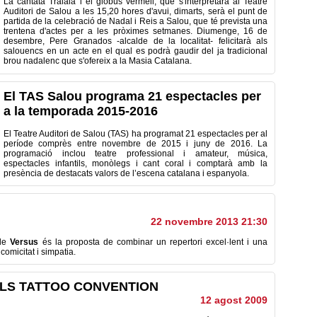
La cantata Tralala i el globus vermell, que s'interpretarà al Teatre
Auditori de Salou a les 15,20 hores d'avui, dimarts, serà el punt de
partida de la celebració de Nadal i Reis a Salou, que té prevista una
trentena d'actes per a les pròximes setmanes. Diumenge, 16 de
desembre, Pere Granados -alcalde de la localitat- felicitarà als
salouencs en un acte en el qual es podrà gaudir del ja tradicional
brou nadalenc que s'ofereix a la Masia Catalana.
El TAS Salou programa 21 espectacles per
a la temporada 2015-2016
El Teatre Auditori de Salou (TAS) ha programat 21 espectacles per al
període comprès entre novembre de 2015 i juny de 2016. La
programació inclou teatre professional i amateur, música,
espectacles infantils, monòlegs i cant coral i comptarà amb la
presència de destacats valors de l’escena catalana i espanyola.
22 novembre 2013 21:30
le
Versus
és la proposta
de combinar un
repertori
excel·lent
i una
 comicitat
i
simpatia
.
ILS TATTOO CONVENTION
12 agost 2009