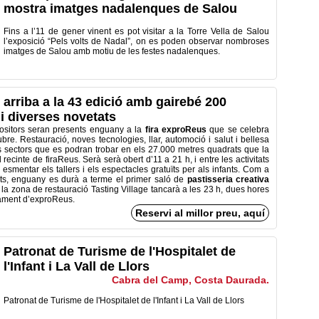
mostra imatges nadalenques de Salou
Fins a l’11 de gener vinent es pot visitar a la Torre Vella de Salou
l’exposició “Pels volts de Nadal”, on es poden observar nombroses
imatges de Salou amb motiu de les festes nadalenques.
arriba a la 43 edició amb gairebé 200
i diverses novetats
ositors seran presents enguany a la
fira exproReus
que se celebra
ubre. Restauració, noves tecnologies, llar, automoció i salut i bellesa
ls sectors que es podran trobar en els 27.000 metres quadrats que la
 recinte de firaReus. Serà serà obert d’11 a 21 h, i entre les activitats
l esmentar els tallers i els espectacles gratuïts per als infants. Com a
ats, enguany es durà a terme el primer saló de
pastisseria creativa
 i la zona de restauració Tasting Village tancarà a les 23 h, dues hores
ament d’exproReus.
Reservi al millor preu, aquí
Patronat de Turisme de l'Hospitalet de
l'Infant i La Vall de Llors
Cabra del Camp, Costa Daurada.
Patronat de Turisme de l'Hospitalet de l'Infant i La Vall de Llors