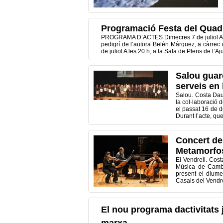
Programació Festa del Quad
PROGRAMA D’ACTES Dimecres 7 de juliol A les
pedigrí de l’autora Belén Márquez, a càrrec d
de juliol A les 20 h, a la Sala de Plens de l’A
Salou guar
serveis en 
Salou. Costa Dau
la col·laboració 
el passat 16 de d
Durant l’acte, qu
Concert de
Metamorfos
El Vendrell. Cos
Música de Cambr
present el diume
Casals del Vendre
El nou programa dactivitats j