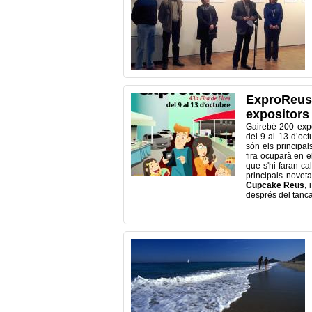
ExproReus 
expositors 
Gairebé 200 exp
del 9 al 13 d’oct
són els principa
fira ocuparà en el
que s'hi faran ca
principals novet
Cupcake Reus
,
després del tanc