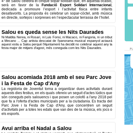
4* de Salou celebra el cinquè sopar solidari que, en aquesta ocasió,
serà en favor de la
Fundació Esport Solidari Internacional
,
dedicada a promoure l’esport i l’activitat física entre infants
desafavorits. La proposta és celebrar un sopar-còctel, amb música
en directe, sortejos i sorpreses en l’espectacular terrassa de l’hotel.
Salou es queda sense les Nits Daurades
Ni Maldita Nerea, ni Rosari, ni Luis Fonsi, ni Macaco, ni Fangoria, ni un tribut
a Mecano ... Cap artista descatat de l'panorama musical espanyol actaurá
aquest estiu a Salou perquè l'Ajuntament ha decidit no celebrar aquest any la
festa major de mitjans d'agost, més coneguda com les Nits Daurades.
Salou acomiada 2018 amb el seu Parc Jove
i la Festa de Cap d'Any
La regidoria de Joventut torna a organitzar dues activitats durant
aquests dies festius, en els quals ofereix un seguit d'actes lúdics que
són coneguts pels salouencs i que posen un colofó a l'any 2018 pel
que fa a l'oferta d'actes municipals per a la ciutadania. Es tracta del
Parc Jove i la Festa de Cap d'Any, que concentren un seguit
d'activitats per a totes les edats que van des de la música, els jocs o
els esports.
Avui arriba el Nadal a Salou