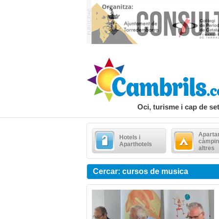
Oci, turisme i cap de s
Aparta
Hotels i
càmpin
Aparthotels
altres
Cercar: cursos de musica