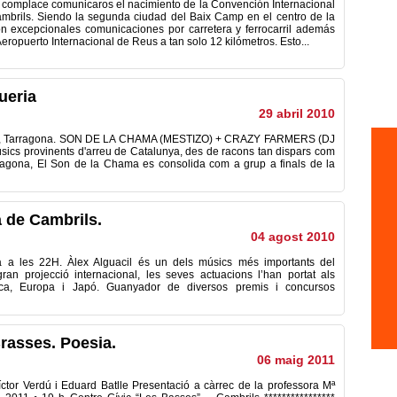
complace comunicaros el nacimiento de la Convención Internacional
mbrils. Siendo la segunda ciudad del Baix Camp en el centro de la
 excepcionales comunicaciones por carretera y ferrocarril además
Aeropuerto Internacional de Reus a tan solo 12 kilómetros. Esto...
ueria
29 abril 2010
ueria, Tarragona. SON DE LA CHAMA (MESTIZO) + CRAZY FARMERS (DJ
s provinents d'arreu de Catalunya, des de racons tan dispars com
arragona, El Son de la Chama es consolida com a grup a finals de la
a de Cambrils.
04 agost 2010
 a les 22H. Àlex Alguacil és un dels músics més importants del
an projecció internacional, les seves actuacions l’han portat als
ca, Europa i Japó. Guanyador de diversos premis i concursos
rasses. Poesia.
06 maig 2011
r Verdú i Eduard Batlle Presentació a càrrec de la professora Mª