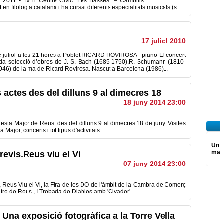
2011 • 19 h Centre Cívic “Les Basses” – Cambrils ****************
 filologia catalana i ha cursat diferents especialitats musicals (s...
17 juliol 2010
e juliol a les 21 hores a Poblet RICARD ROVIROSA - piano El concert
dida selecció d’obres de J. S. Bach (1685-1750),R. Schumann (1810-
1946) de la ma de Ricard Rovirosa. Nascut a Barcelona (1986)...
 actes des del dilluns 9 al dimecres 18
18 juny 2014 23:00
Festa
Major de
Reus
,
des del dilluns
9 al
dimecres 18
de juny.
Visites
ta
Major
,
concerts
i
tot tipus d'activitats
.
Un
mar
evis.Reus viu el Vi
07 juny 2014 23:00
,
Reus
Viu el Vi
,
la Fira
de les DO
de l'àmbit de
la Cambra
de Comerç
ntre de Reus
,
I Trobada
de Diables
amb '
Civader
'
.
Una exposició fotogràfica a la Torre Vella