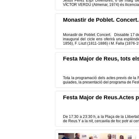
Jesus Pérez Espí Divendres, 6 de maig de 
VÍCTOR VERDÚ (Almenar, 1974) és llicenciat en
Monastir de Poblet. Concert.
Monastir de Poblet. Concert. Dissabte 17 d
inaugural del cicle ens oferirà una esplèn
1856), F. Liszt (1811-1886) i M. Falla (1876-
Festa Major de Reus, tots els
Tota la
programació dels
actes
previs
de la 
guiades
,
la presentació del programa
de Fes
Festa Major de Reus.Actes pr
De 17:30 a
23:30 h
, a la Plaça
de la Llibertat
de
Reus.Y
a la nit
,
cercavila de
foc
potr
al ce