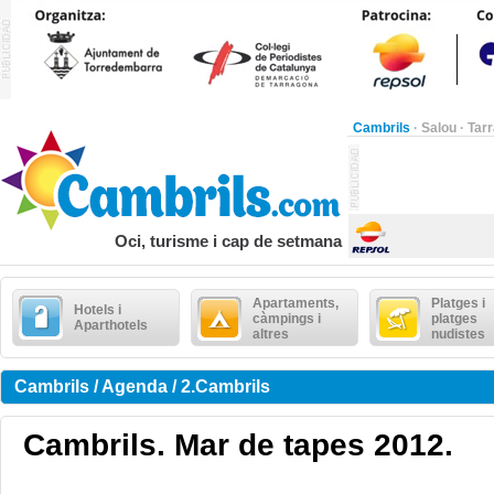
Cambrils
·
Salou
·
Tar
Oci, turisme i cap de setmana
Apartaments,
Platges i
Hotels i
càmpings i
platges
Aparthotels
altres
nudistes
Cambrils / Agenda / 2.Cambrils
Cambrils. Mar de tapes 2012.