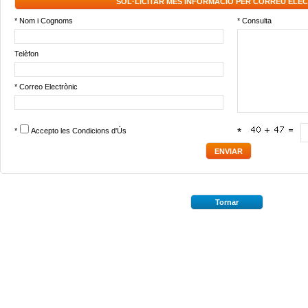
SOL·LICITAR MÉS INFORMACIÓ PER CORREU ELE
* Nom i Cognoms
* Consulta
Telèfon
* Correo Electrònic
*
Accepto les
Condicions d'Ús
*
Tornar