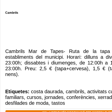
Cambrils
Cambrils Mar de Tapes- Ruta de la tapa
establiments del municipi. Horari: dilluns a d
23:00h; dissabtes i diumenges, de 12:00h a 
23:00h. Preu: 2,5 € (tapa+cervesa), 1,5 € (t
nens).
Etiquetes:
costa daurada
,
cambrils
,
activitats c
familiars
,
cursos
,
jornades
,
conferències
,
xerra
desfilades de moda
,
tastos