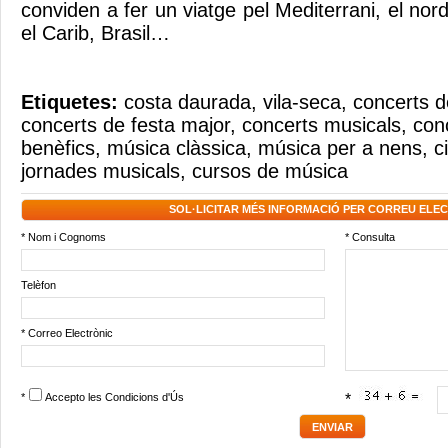
conviden a fer un viatge pel Mediterrani, el nord
el Carib, Brasil…
Etiquetes:
costa daurada
,
vila-seca
,
concerts d
concerts de festa major
,
concerts musicals
,
con
benèfics
,
música clàssica
,
música per a nens
,
c
jornades musicals
,
cursos de música
SOL·LICITAR MÉS INFORMACIÓ PER CORREU ELE
* Nom i Cognoms
* Consulta
Telèfon
* Correo Electrònic
*
Accepto les
Condicions d'Ús
*