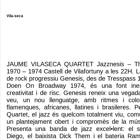
Vila-seca
JAUME VILASECA QUARTET Jazznesis – The
1970 – 1974 Castell de Vilafortuny a les 22H. 
de rock progressiu Genesis, des de Tresspass
Doen On Broadway 1974, és una font inesg
creativitat i de risc. Genesis reneix una ve
veu, un nou llenguatge, amb ritmes i colo
flamenques, africanes, llatines i brasileres.
Quartet, el jazz és quelcom totalment viu, com
un plantejament obert i compromès de la músi
Presenta una banda de jazz excel•lent: el s
Diego, el baixista Dick Them i el bateria Ra