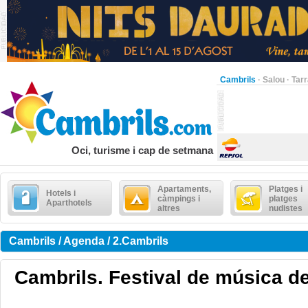
Cambrils
·
Salou
·
Tar
Oci, turisme i cap de setmana
Apartaments,
Platges i
Hotels i
càmpings i
platges
Aparthotels
altres
nudistes
Cambrils / Agenda / 2.Cambrils
Cambrils. Festival de música d