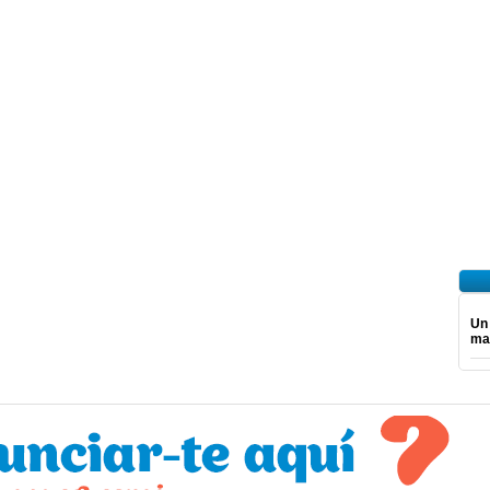
Un
mar