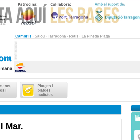
Cambrils
·
Salou
·
Tarragona
·
Reus
·
La Pineda Platja
etmana
ments,
Platges i
gs i
platges
nudistes
l Mar.