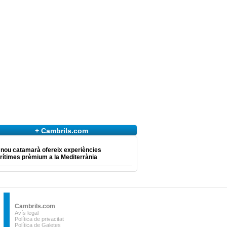
+ Cambrils.com
 nou catamarà ofereix experiències
ítimes prèmium a la Mediterrània
Cambrils.com
Avís legal
Política de privacitat
Política de Galetes