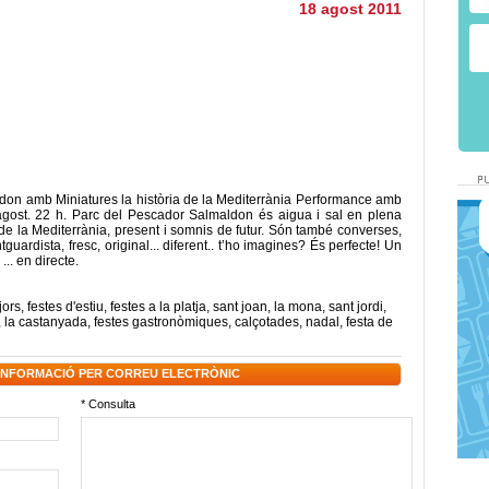
18 agost 2011
n amb Miniatures la història de la Mediterrània Performance amb
agost. 22 h. Parc del Pescador Salmaldon és aigua i sal en plena
ria de la Mediterrània, present i somnis de futur. Són també converses,
uardista, fresc, original... diferent.. t’ho imagines? És perfecte! Un
... en directe.
jors
,
festes d'estiu
,
festes a la platja
,
sant joan
,
la mona
,
sant jordi
,
,
la castanyada
,
festes gastronòmiques
,
calçotades
,
nadal
,
festa de
 INFORMACIÓ PER CORREU ELECTRÒNIC
* Consulta