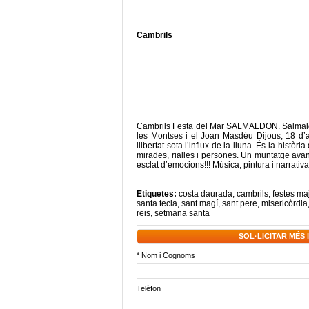
Cambrils
Cambrils Festa del Mar SALMALDON. Salmaldo
les Montses i el Joan Masdéu Dijous, 18 d’
llibertat sota l’influx de la lluna. És la histò
mirades, rialles i persones. Un muntatge avantg
esclat d’emocions!!! Música, pintura i narrativa 
Etiquetes:
costa daurada
,
cambrils
,
festes ma
santa tecla
,
sant magí
,
sant pere
,
misericòrdia
reis
,
setmana santa
SOL·LICITAR MÉS
* Nom i Cognoms
Telèfon