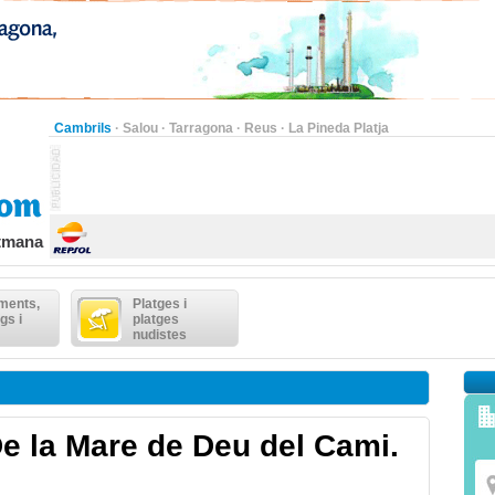
Cambrils
·
Salou
·
Tarragona
·
Reus
·
La Pineda Platja
etmana
ments,
Platges i
gs i
platges
nudistes
e la Mare de Deu del Cami.