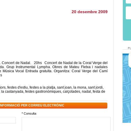
20 desembre 2009
i. Concert de Nadal. 20hs Concert de Nadal de la Coral Verge del
oneda. Grup Instrumental Lympha. Obres de Mateu Fletxa i nadales
de Música Vocal Entrada gratuïta. Organitza: Coral Verge del Camí
ils
jors
,
festes d'estiu
,
festes a la platja
,
sant joan
,
la mona
,
sant jordi
,
,
la castanyada
,
festes gastronòmiques
,
calçotades
,
nadal
,
festa de
 INFORMACIÓ PER CORREU ELECTRÒNIC
* Consulta