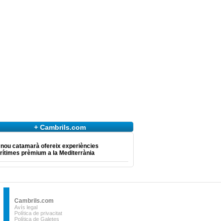
+ Cambrils.com
 nou catamarà ofereix experiències
ítimes prèmium a la Mediterrània
Cambrils.com
Avís legal
Política de privacitat
Política de Galetes