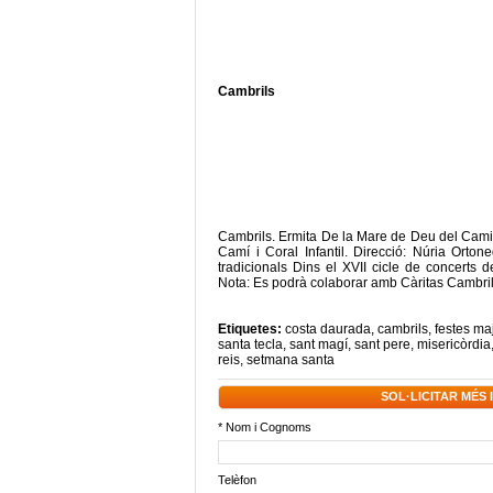
Cambrils
Cambrils. Ermita De la Mare de Deu del Cam
Camí i Coral Infantil. Direcció: Núria Ort
tradicionals Dins el XVII cicle de concerts 
Nota: Es podrà colaborar amb Càritas Cambr
Etiquetes:
costa daurada
,
cambrils
,
festes ma
santa tecla
,
sant magí
,
sant pere
,
misericòrdia
reis
,
setmana santa
SOL·LICITAR MÉS
* Nom i Cognoms
Telèfon