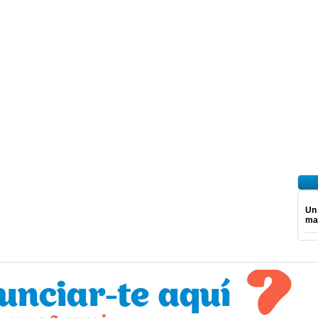
Un
mar