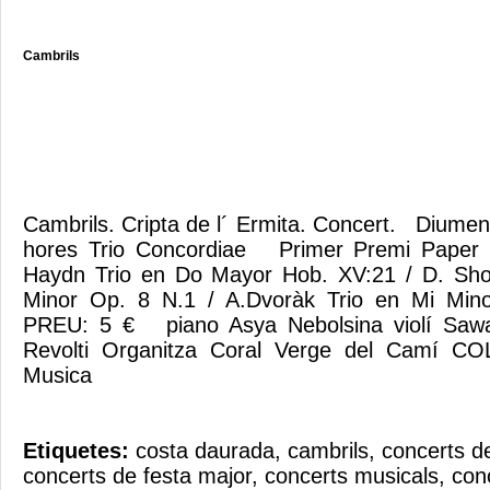
Cambrils
Cambrils. Cripta de l´ Ermita. Concert. Diumeng
hores Trio Concordiae Primer Premi Paper 
Haydn Trio en Do Mayor Hob. XV:21 / D. Sho
Minor Op. 8 N.1 / A.Dvoràk Trio en Mi Mi
PREU: 5 € piano Asya Nebolsina violí Sawa 
Revolti Organitza Coral Verge del Camí C
Musica
Etiquetes:
costa daurada
,
cambrils
,
concerts d
concerts de festa major
,
concerts musicals
,
con