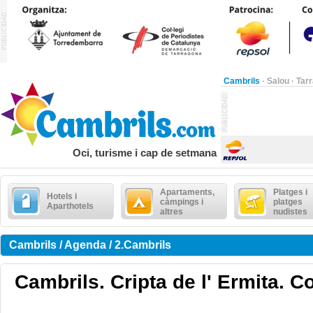
Cambrils
·
Salou
·
Tar
Oci, turisme i cap de setmana
Apartaments,
Platges i
Hotels i
càmpings i
platges
Aparthotels
altres
nudistes
Cambrils / Agenda / 2.Cambrils
Cambrils. Cripta de l' Ermita. C