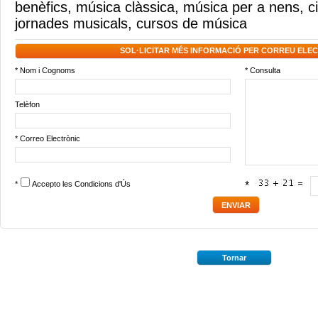
benèfics
,
música clàssica
,
música per a nens
,
c
jornades musicals
,
cursos de música
SOL·LICITAR MÉS INFORMACIÓ PER CORREU ELE
* Nom i Cognoms
* Consulta
Telèfon
* Correo Electrònic
*
Accepto les
Condicions d'Ús
*
Tornar