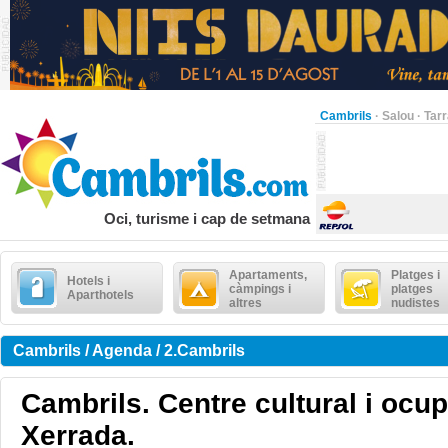
Cambrils
·
Salou
·
Tar
Oci, turisme i cap de setmana
Apartaments,
Platges i
Hotels i
càmpings i
platges
Aparthotels
altres
nudistes
Cambrils / Agenda / 2.Cambrils
Cambrils. Centre cultural i ocup
Xerrada.