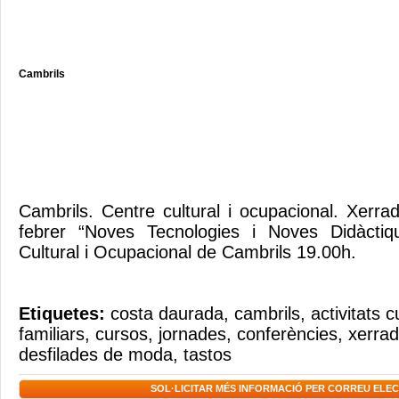
Cambrils
Cambrils. Centre cultural i ocupacional. Xer
febrer “Noves Tecnologies i Noves Didàctiq
Cultural i Ocupacional de Cambrils 19.00h.
Etiquetes:
costa daurada
,
cambrils
,
activitats c
familiars
,
cursos
,
jornades
,
conferències
,
xerra
desfilades de moda
,
tastos
SOL·LICITAR MÉS INFORMACIÓ PER CORREU ELE