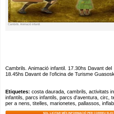
Cambrils. Animació infantil.
Cambrils. Animació infantil. 17.30hs Davant de
18.45hs Davant de l'oficina de Turisme Guasosk
Etiquetes:
costa daurada
,
cambrils
,
activitats in
infantils
,
parcs infantils
,
parcs d'aventura
,
circ
,
t
per a nens
,
titelles
,
marionetes
,
pallassos
,
infla
SOL·LICITAR MÉS INFORMACIÓ PER CORREU ELE