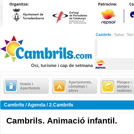
Cambrils
·
Salou
·
Tar
Oci, turisme i cap de setmana
Apartaments,
Platges i
Hotels i
càmpings i
platges
Aparthotels
altres
nudistes
Cambrils / Agenda / 2.Cambrils
Cambrils. Animació infantil.