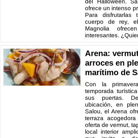
del Halloween. Sa
ofrece un intenso p
Para disfrutarlas
cuerpo de rey, e
Magnolia ofrec
interesantes. ¿Quie
Arena: vermut
arroces en pl
marítimo de S
Con la primaver
temporada turístic
sus puertas. De
ubicación, en ple
Salou, el Arena of
terraza acogedora
oferta de vermut, ta
local interior ampl