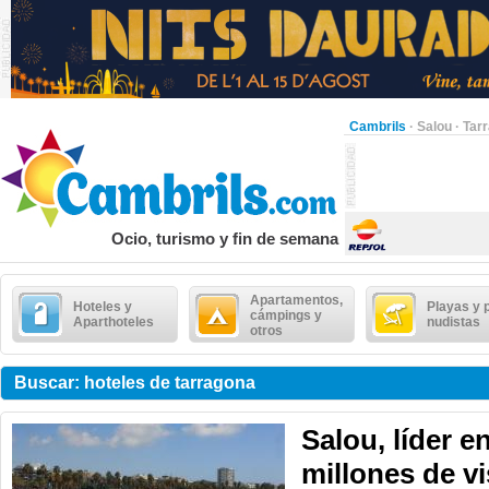
Cambrils
·
Salou
·
Tar
Ocio, turismo y fin de semana
Apartamentos,
Hoteles y
Playas y 
cámpings y
Aparthoteles
nudistas
otros
Buscar: hoteles de tarragona
Salou, líder e
millones de vi