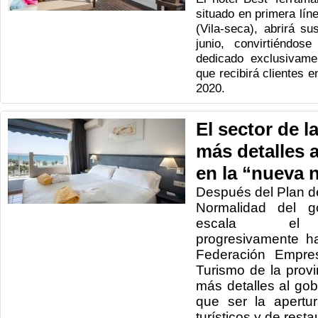
situado en primera lín
(Vila-seca), abrirá s
junio, convirtiéndos
dedicado exclusivame
que recibirá clientes 
2020.
El sector de l
más detalles a
en la “nueva 
Después del Plan d
Normalidad del g
escala el d
progresivamente ha
Federación Empres
Turismo de la prov
más detalles al go
que ser la apertu
turísticos y de rest