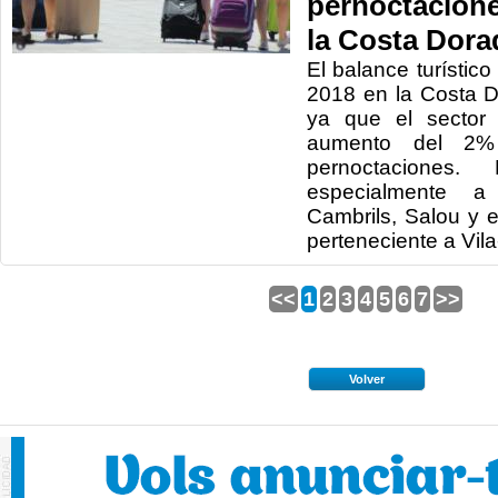
pernoctacione
la Costa Dora
El balance turístic
2018 en la Costa D
ya que el sector
aumento del 2
pernoctaciones.
especialmente a
Cambrils, Salou y 
perteneciente a Vil
<<
1
2
3
4
5
6
7
>>
Volver