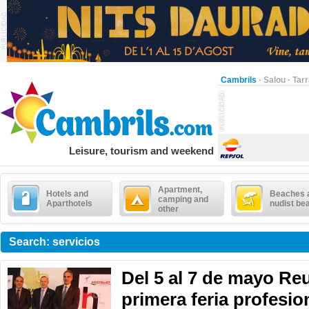
Cambrils
·
Salou
·
Tar
Leisure, tourism and weekend
Apartment,
Hotels and
Beaches 
camping and
Aparthotels
nudist be
other
Search: servicios
Del 5 al 7 de mayo Re
primera feria profesion