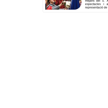
mitjans del S. X
espectacles i 
representació de l