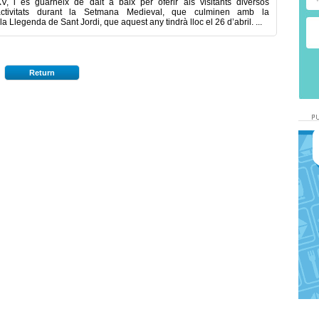
V, i es guarneix de dalt a baix per oferir als visitants diversos
activitats durant la Setmana Medieval, que culminen amb la
a Llegenda de Sant Jordi, que aquest any tindrà lloc el 26 d’abril. ...
Return