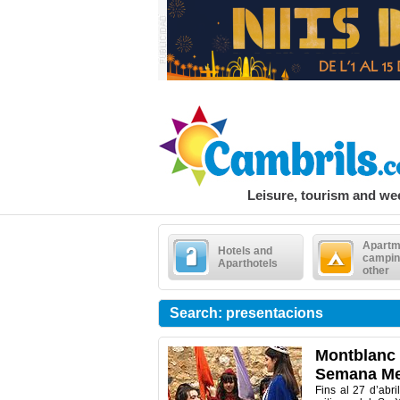
Leisure, tourism and w
Apartm
Hotels and
campin
Aparthotels
other
Search: presentacions
Montblanc 
Semana Me
Fins al 27 d’abr