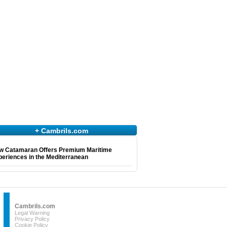
+ Cambrils.com
w Catamaran Offers Premium Maritime
eriences in the Mediterranean
Cambrils.com
Legal Warning
Privacy Policy
Cookie Policy