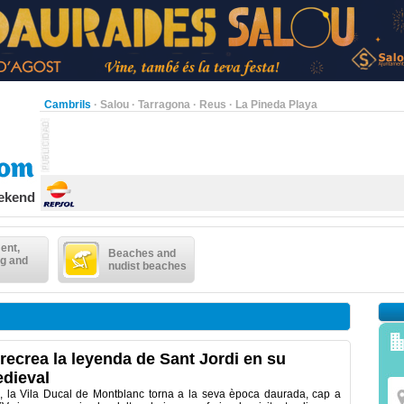
Cambrils
·
Salou
·
Tarragona
·
Reus
·
La Pineda Playa
eekend
ent,
Beaches and
g and
nudist beaches
recrea la leyenda de Sant Jordi en su
dieval
il, la Vila Ducal de Montblanc torna a la seva època daurada, cap a