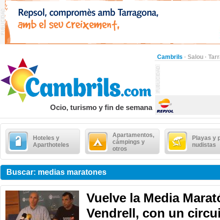
Cambrils
·
Salou
·
Tar
Ocio, turismo y fin de semana
Apartamentos,
Hoteles y
Playas y 
cámpings y
Aparthoteles
nudistas
otros
Buscar: medias maratones
Vuelve la Media Marat
Vendrell, con un circu