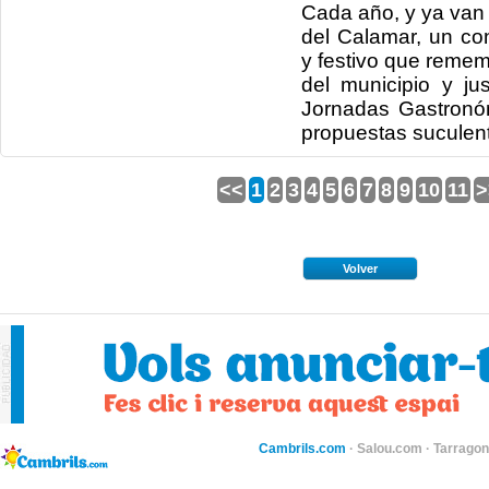
Cada año, y ya van 
del Calamar, un co
y festivo que reme
del municipio y ju
Jornadas Gastronó
propuestas suculen
<<
1
2
3
4
5
6
7
8
9
10
11
>
Volver
Cambrils.com
·
Salou.com
·
Tarragon