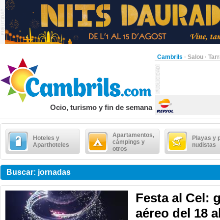
Cambrils
·
Salou
·
Tar
Ocio, turismo y fin de semana
Apartamentos,
Hoteles y
Playas y 
cámpings y
Aparthoteles
nudistas
otros
Buscar: jornadas
Festa al Cel:
aéreo del 18 a