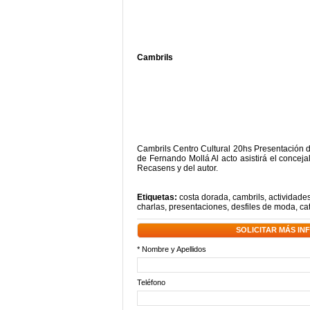
Cambrils
Cambrils Centro Cultural 20hs Presentación d
de Fernando Mollá Al acto asistirá el conceja
Recasens y del autor.
Etiquetas:
costa dorada
,
cambrils
,
actividades
charlas
,
presentaciones
,
desfiles de moda
,
ca
SOLICITAR MÁS I
* Nombre y Apellidos
Teléfono