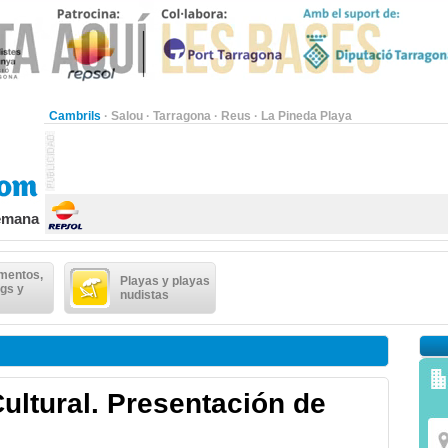
Cambrils
·
Salou
·
Tarragona
·
Reus
·
La Pineda Playa
semana
mentos,
Playas y playas
gs y
nudistas
ultural. Presentación de