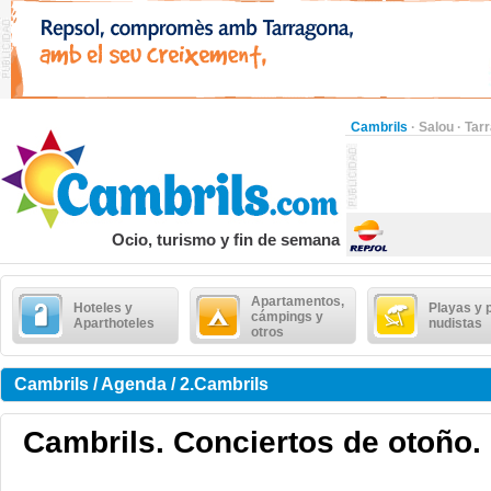
Cambrils
·
Salou
·
Tar
Ocio, turismo y fin de semana
Apartamentos,
Hoteles y
Playas y 
cámpings y
Aparthoteles
nudistas
otros
Cambrils / Agenda / 2.Cambrils
Cambrils. Conciertos de otoño.