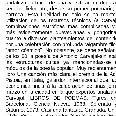
andaluza, artífice de una versificación depu
seguido fielmente, desde su primer poemario, 
barroca. Esta fidelidad no sólo se ha mant
utilización de los recursos técnicos (a Carva
combinaciones estróficas más complicadas y l
más evidentemente quevedianas y gongorina
cuanto a diversos planteamientos del contenid
por una celebración-con profunda raigambre filos
"amor cósmico". No obstante, se debe señala
de los 80 la poesía de Antonio Carvajal-sin a
las estructuras cultas ya mencionadas-se
módulos de la poesía popular. Muy recientement
libro Una canción más clara el premio de la 
Pistoia, en Italia, galardón internacional que,
económica, incluirá la celebración de unas jor
marzo en la ciudad en la que expertos analizar
Carvajal. LIBROS DE POEMAS: Tigres en 
Barcelona: Ciencia Nueva, 1968. Serenata y
Saturno, 1973. Casi una fantasía. Granada: Un
1975. Siesta en el mirador. San Sebastián. Ed