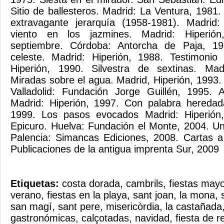
Sitio de ballesteros. Madrid: La Ventura, 1981
extravagante jerarquía (1958-1981). Madrid:
viento en los jazmines. Madrid: Hiperión
septiembre. Córdoba: Antorcha de Paja, 1
celeste. Madrid: Hiperión, 1988. Testimonio 
Hiperión, 1990. Silvestra de sextinas. Mad
Miradas sobre el agua. Madrid, Hiperión, 1993.
Valladolid: Fundación Jorge Guillén, 1995. A
Madrid: Hiperión, 1997. Con palabra heredad
1999. Los pasos evocados Madrid: Hiperión
Epicuro. Huelva: Fundación el Monte, 2004. U
Palencia: Simancas Ediciones, 2008. Cartas a
Publicaciones de la antigua imprenta Sur, 2009
Etiquetas:
costa dorada
,
cambrils
,
fiestas may
verano
,
fiestas en la playa
,
sant joan
,
la mona
,
san magí
,
sant pere
,
misericòrdia
,
la castañada
gastronómicas
,
calçotadas
,
navidad
,
fiesta de r