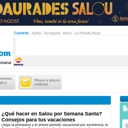
Cambrils
·
Salou
·
Tarragona
·
Reus
·
La Pineda Playa
semana
mentos,
Playas y playas
gs y
nudistas
¿Qué hacer en Salou por Semana Santa?
Consejos para tus vacaciones
Llega la primavera y el primer periodo vacacional por excelencia: la