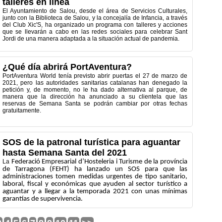
talleres en línea
El Ayuntamiento de Salou, desde el área de Servicios Culturales,
junto con la Biblioteca de Salou, y la concejalía de Infancia, a través
del Club Xic'S, ha organizado un programa con talleres y acciones
que se llevarán a cabo en las redes sociales para celebrar Sant
Jordi de una manera adaptada a la situación actual de pandemia.
¿Qué día abrirá PortAventura?
PortAventura World tenía previsto abrir puertas el 27 de marzo de
2021, pero las autoridades sanitarias catalanas han denegado la
petición y, de momento, no le ha dado alternativa al parque, de
manera que la dirección ha anunciado a su clientela que las
reservas de Semana Santa se podrán cambiar por otras fechas
gratuitamente.
SOS de la patronal turística para aguantar
hasta Semana Santa del 2021
La
Federació Empresarial d’Hosteleria i Turisme de la província
de Tarragona (FEHT) ha lanzado un SOS para que las
administraciones tomen medidas urgentes de tipo sanitario,
laboral, fiscal y económicas que ayuden al sector turístico a
aguantar y a llegar a la temporada 2021 con unas mínimas
garantías de supervivencia.