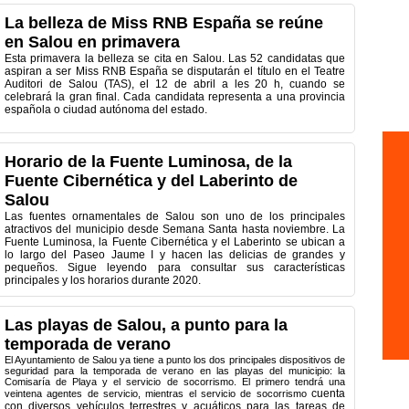
La belleza de Miss RNB España se reúne
en Salou en primavera
Esta primavera la belleza se cita en Salou. Las 52 candidatas que
aspiran a ser Miss RNB España se disputarán el título en el Teatre
Auditori de Salou (TAS), el 12 de abril a les 20 h, cuando se
celebrará la gran final. Cada candidata representa a una provincia
española o ciudad autónoma del estado.
Horario de la Fuente Luminosa, de la
Fuente Cibernética y del Laberinto de
Salou
Las fuentes ornamentales de Salou son uno de los principales
atractivos del municipio desde Semana Santa hasta noviembre. La
Fuente Luminosa, la Fuente Cibernética y el Laberinto se ubican a
lo largo del Paseo Jaume I y hacen las delicias de grandes y
pequeños. Sigue leyendo para consultar sus características
principales y los horarios durante 2020.
Las playas de Salou, a punto para la
temporada de verano
El Ayuntamiento de Salou ya tiene a punto los dos principales dispositivos de
seguridad para la temporada de verano en las playas del municipio: la
Comisaría de Playa y el servicio de socorrismo. El primero tendrá una
cuenta
veintena agentes de servicio, mientras el servicio de socorrismo
con diversos vehículos terrestres y acuáticos para las tareas de