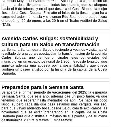
La Fiesta Mayor de Invierno 2026 de Salou ya está a punto con un
programa de actividades para todas las edades, que se alargará
hasta el 9 de febrero, y en el que destaca el Coso Blanco, la mejor
fiesta de la Costa Dorada. Este año el inicio de la fiesta mayor irá a
cargo del actor, humorista y showman Edu Soto, que protagonizará
el pregón el 29 de enero, a las 20 h en el Teatre Auditori de Salou
(TAS).
Avenida Carles Buïgas: sostenibilidad y
cultura para un Salou en transformación
La Semana Santa llega a Salou ofreciendo a vecinos y visitantes el
resultado de una obra espectacular: la transformación de la avenida
Carles Buïgas, uno de los principales ejes comerciales del
municipio, en un espacio peatonal de 1.300 metros de longitud, que
significa además una apuesta por la sostenibilidad y que ofrece
también un paseo artístico por la historia de la capital de la Costa
Daurada.
Preparados para la Semana Santa
Se acerca el primer periodo de
vacaciones del 2025
: la esperada
Semana Santa
, que este año, además cae un poco tarde, ya que
tenemos que esperar hasta mediados de abril. Se hace un poco
largo, sí, pero cada día que pasa estamos más cerquita. Por eso,
para que vayas abriendo boca, desde Salou.com te explicamos las
novedades que se están preparando en la capital de la Costa
Daurada para que disfrutes al máximo de sus playas y de su oferta
gastronómica, cultural y festiva. ¡Empezamos!