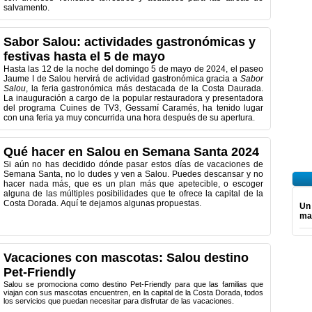
salvamento.
Sabor Salou: actividades gastronómicas y
festivas hasta el 5 de mayo
Hasta las 12 de la noche del domingo 5 de mayo de 2024, el paseo
Jaume I de Salou hervirá de actividad gastronómica gracia a
Sabor
Salou
, la feria gastronómica más destacada de la Costa Daurada.
La inauguración a cargo de la popular restauradora y presentadora
del programa Cuines de TV3, Gessamí Caramés, ha tenido lugar
con una feria ya muy concurrida una hora después de su apertura.
Qué hacer en Salou en Semana Santa 2024
Si aún no has decidido dónde pasar estos días de vacaciones de
Semana Santa, no lo dudes y ven a Salou. Puedes descansar y no
hacer nada más, que es un plan más que apetecible, o escoger
alguna de las múltiples posibilidades que te ofrece la capital de la
Costa Dorada. Aquí te dejamos algunas propuestas.
Un
ma
Vacaciones con mascotas: Salou destino
Pet-Friendly
Salou se promociona como destino Pet-Friendly para que las familias que
viajan con sus mascotas encuentren, en la capital de la Costa Dorada, todos
los servicios que puedan necesitar para disfrutar de las vacaciones.