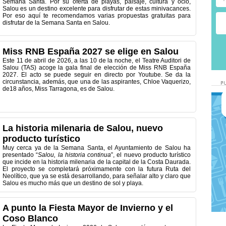
Semana Santa. Por su oferta de playas, paisaje, cultura y ocio,
Salou es un destino excelente para disfrutar de estas minivacances.
Por eso aquí te recomendamos varias propuestas gratuitas para
disfrutar de la Semana Santa en Salou.
Miss RNB España 2027 se elige en Salou
Este 11 de abril de 2026, a las 10 de la noche, el Teatre Auditori de
Salou (TAS) acoge la gala final de elección de Miss RNB España
2027. El acto se puede seguir en directo por Youtube. Se da la
circunstancia, además, que una de las aspirantes, Chloe Vaquerizo,
de18 años, Miss Tarragona, es de Salou.
La historia milenaria de Salou, nuevo
producto turístico
Muy cerca ya de la Semana Santa, el Ayuntamiento de Salou ha
presentado “
Salou, la historia continua
”, el nuevo producto turístico
que incide en la historia milenaria de la capital de la Costa Daurada.
El proyecto se completará próximamente con la futura Ruta del
Neolítico, que ya se está desarrollando, para señalar alto y claro que
Salou es mucho más que un destino de sol y playa.
A punto la Fiesta Mayor de Invierno y el
Coso Blanco