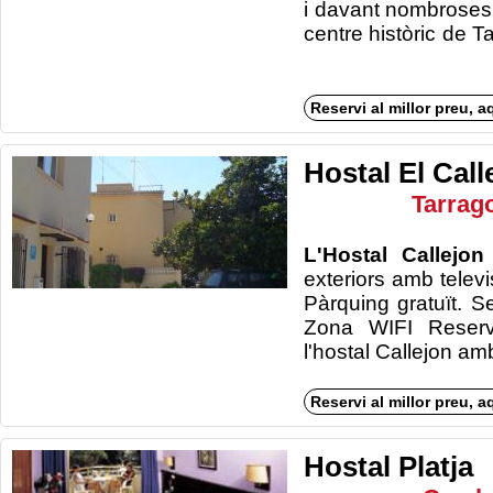
i davant nombroses 
centre històr
Reservi al millor preu, a
Hostal El Call
Tarrag
L'Hostal Callejo
exteriors amb televis
Pàrquing gratuït. Se
Zona WIFI Reservi
l'hostal Call
Reservi al millor preu, a
Hostal Platja