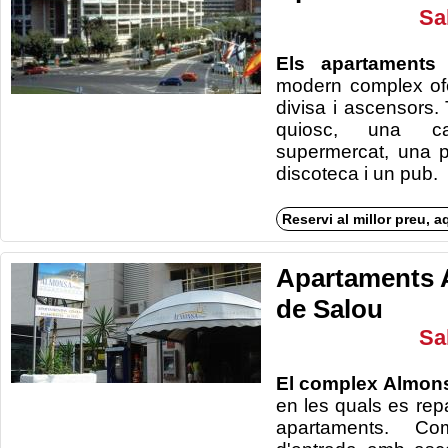
Sa
Els apartament
modern complex ofe
divisa i ascensor
quiosc, una ca
supermercat, una p
discotec
Reservi al millor preu, a
Apartaments 
de Salou
Sa
El complex Almon
en les quals es rep
apartaments. C