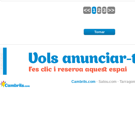
<<
1
2
3
>>
Tornar
Cambrils.com
·
Salou.com
·
Tarragon