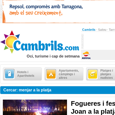
Cambrils
·
Salou
·
Tar
Oci, turisme i cap de setmana
Apartaments,
Platges i
Hotels i
càmpings i
platges
Aparthotels
altres
nudistes
Cercar: menjar a la platja
Fogueres i fe
Joan a la platj