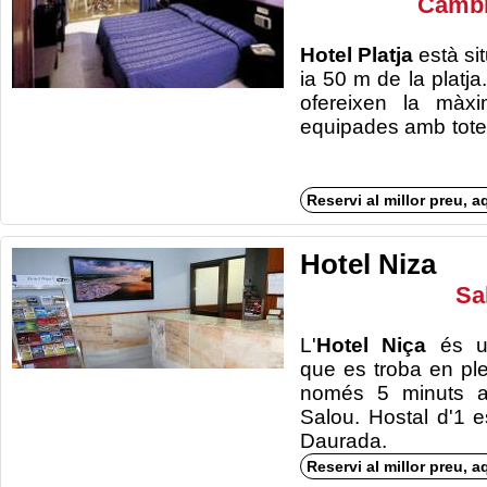
Cambr
Hotel Platja
està sit
ia 50 m de la platj
ofereixen la màxi
equipades amb to
Reservi al millor preu, a
Hotel Niza
Sa
L'
Hotel Niça
és u
que es troba en pl
només 5 minuts a
Salou. Hostal d'1 e
Daurada.
Reservi al millor preu, a