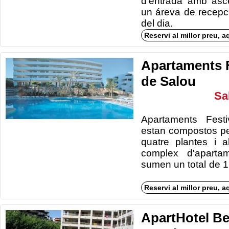
d'entrada amb asce
un áreva de recepc
del 
Reservi al millor preu, a
Apartaments F
de Salou
Sa
Apartaments Festi
estan compostos per
quatre plantes i a
complex d'apartam
sumen un total 
Reservi al millor preu, a
ApartHotel Be