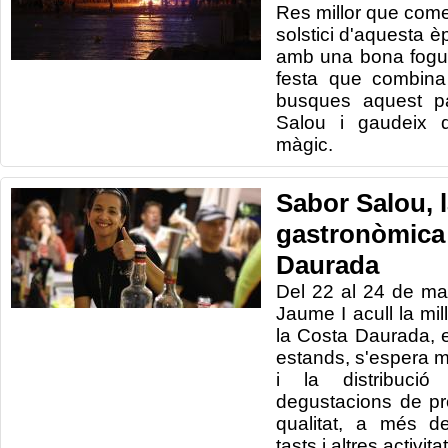
Res millor que comen
solstici d'aquesta èp
amb una bona fogu
festa que combina t
busques aquest pa
Salou i gaudeix 
màgic.
Sabor Salou, l
gastronòmica 
Daurada
Del 22 al 24 de ma
Jaume I acull la mil
la Costa Daurada, 
estands, s'espera 
i la distribuci
degustacions de pr
qualitat, a més de
tasts i altres activit