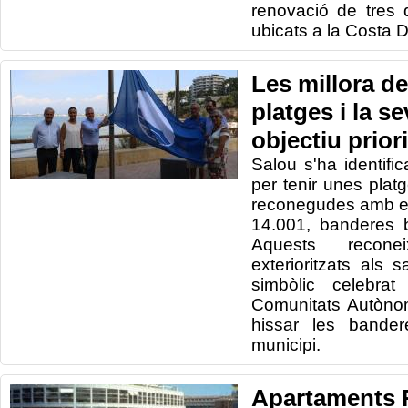
renovació de tres 
ubicats a la Costa 
Les millora de
platges i la se
objectiu prior
Salou s'ha identifica
per tenir unes plat
reconegudes amb el 
14.001, banderes b
Aquests recon
exterioritzats als
simbòlic celebra
Comunitats Autòno
hissar les bander
municipi.
Apartaments 