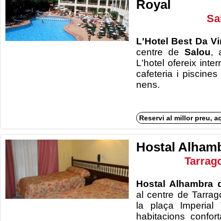
Royal
Sa
L'Hotel Best Da Vi
centre de
Salou
,
L'hotel ofereix inter
cafeteria i piscines
ne
Reservi al millor preu, a
Hostal Alham
Tarrag
Hostal Alhambra 
al centre de Tarr
la plaça Imperial
habitacions confo