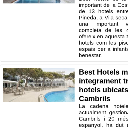
important de la Cos
de
13
hotels entr
Pineda
, a Vila
-
seca
una important
completa de
les
ofereix en
aquesta 
hotels com
les
pis
espais
per a infant
benestar.
Best Hotels m
íntegrament t
hotels ubicats
Cambrils
La cadena hotele
actualment gestio
Cambrils i 20 més
espanyol, ha dut 