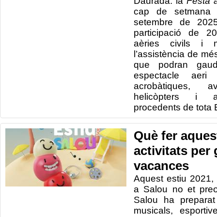
Daurada: la
Festa a
cap de setmana 
setembre de 2025
participació de 2
aèries civils i 
l’assistència de m
que podran gaudir
espectacle aeri
acrobàtiques, 
helicòpters i a
procedents de tota 
Què fer aquest
activitats per
vacances
Aquest estiu 2021, 
a Salou no et preo
Salou ha preparat
musicals, esportive