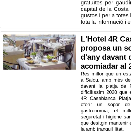
gratuïtes per gaud
capital de la Costa
gustos i per a totes
tota la informació i e
L'Hotel 4R Ca
proposa un s
d'any davant 
acomiadar al 
Res millor que un esta
a Salou, amb més de 3
davant la platja de 
dificilíssim 2020 que 
4R Casablanca Platja
oferir un sopar d
gastronomia, el mi
seguretat i higiene sa
que desitgin mantenir e
la amb tranquil·litat.