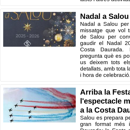
Nadal a Salou
Nadal a Salou per 
missatge que vol t
de Salou per conv
gaudir el Nadal 2
Costa Daurada. 
pregunta què es pot
us deixem tots el
detallats, amb tota l
i hora de celebració
Arriba la Festa
l'espectacle m
a la Costa Da
Salou es prepara per
gran format més i