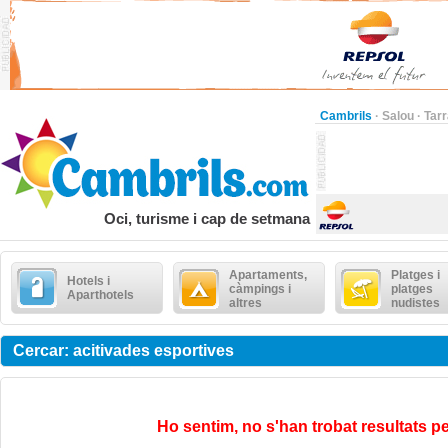
Cambrils
·
Salou
·
Tar
Oci, turisme i cap de setmana
Apartaments,
Platges i
Hotels i
càmpings i
platges
Aparthotels
altres
nudistes
Cercar: acitivades esportives
Ho sentim, no s'han trobat resultats pe