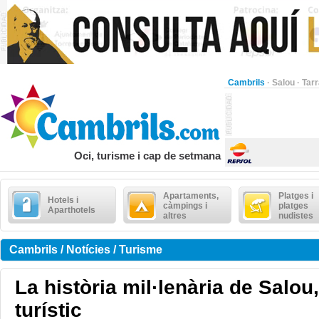
Cambrils
·
Salou
·
Tar
Oci, turisme i cap de setmana
Apartaments,
Platges i
Hotels i
càmpings i
platges
Aparthotels
altres
nudistes
Cambrils / Notícies / Turisme
La història mil·lenària de Salo
turístic