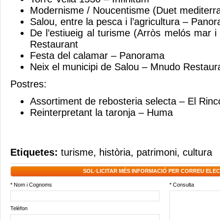
Modernisme / Noucentisme (Duet mediterr
Salou, entre la pesca i l’agricultura – Pano
De l’estiueig al turisme (Arròs melós mar 
Restaurant
Festa del calamar – Panorama
Neix el municipi de Salou – Mnudo Restau
Postres:
Assortiment de rebosteria selecta – El Rin
Reinterpretant la taronja – Huma
Etiquetes:
turisme
,
història
,
patrimoni
,
cultura
SOL·LICITAR MÉS INFORMACIÓ PER CORREU ELE
* Nom i Cognoms
* Consulta
Telèfon