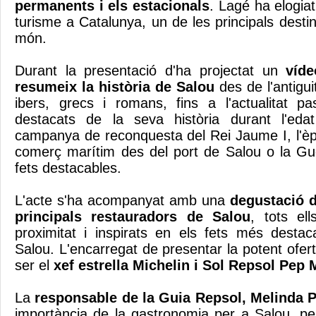
permanents i els estacionals
. Lagé ha elogia
turisme a Catalunya, un de les principals destin
món.
Durant la presentació d'ha projectat un
víd
resumeix la història de Salou
des de l'antiguit
ibers, grecs i romans, fins a l'actualitat p
destacats de la seva història durant l'edat
campanya de reconquesta del Rei Jaume I, l'èpo
comerç marítim des del port de Salou o la Guer
fets destacables.
L'acte s'ha acompanyat amb una
degustació d
principals restauradors de Salou
, tots el
proximitat i inspirats en els fets més destac
Salou. L'encarregat de presentar la potent ofe
ser el
xef estrella Michelin i Sol Repsol Pep
La
responsable de la Guia Repsol, Melinda P
importància de la gastronomia per a Salou, pe