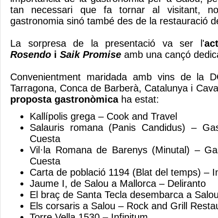
tan necessari que fa tornar al visitant, n
gastronomia sinó també des de la restauració de
La sorpresa de la presentació va ser l'
ac
Rosendo
i
Saik Promise
amb una cançó dedica
Convenientment maridada amb vins de la DO
Tarragona, Conca de Barberà, Catalunya i Cava
proposta gastronòmica
ha estat:
Kallípolis grega – Cook and Travel
Salauris romana (Panis Candidus) – Ga
Cuesta
Vil·la Romana de Barenys (Minutal) – G
Cuesta
Carta de població 1194 (Blat del temps) – I
Jaume I, de Salou a Mallorca – Deliranto
El braç de Santa Tecla desembarca a Salo
Els corsaris a Salou – Rock and Grill Resta
Torre Vella 1530 – Infinitum