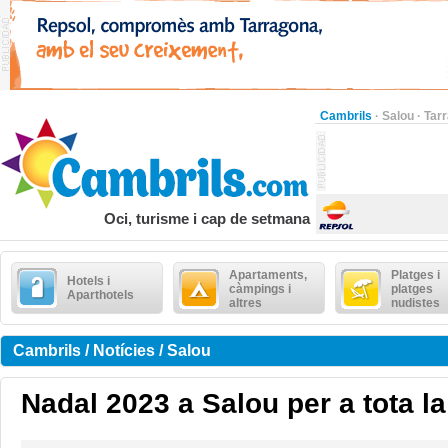
Cambrils
·
Salou
·
Tar
Oci, turisme i cap de setmana
Apartaments,
Platges i
Hotels i
càmpings i
platges
Aparthotels
altres
nudistes
Cambrils / Notícies / Salou
Nadal 2023 a Salou per a tota la