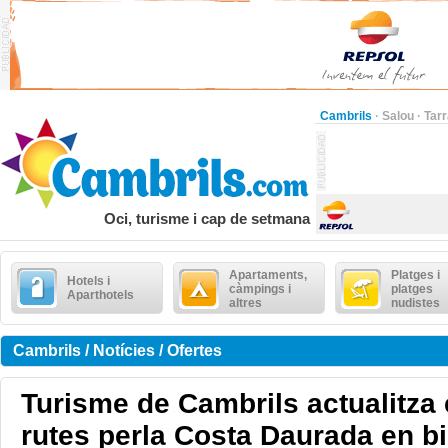
Cambrils
·
Salou
·
Tar
Oci, turisme i cap de setmana
Apartaments,
Platges i
Hotels i
càmpings i
platges
Aparthotels
altres
nudistes
Cambrils / Notícies / Ofertes
Turisme de Cambrils actualitza 
rutes perla Costa Daurada en bi