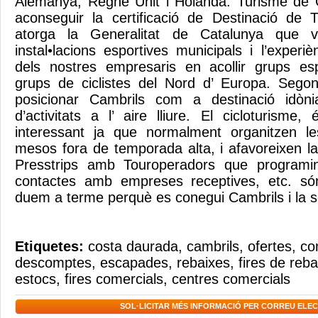
Alemanya, Regne Unit i Holanda. Turisme de C
aconseguir la certificació de Destinació de 
atorga la Generalitat de Catalunya que 
instal•lacions esportives municipals i l’experièn
dels nostres empresaris en acollir grups esp
grups de ciclistes del Nord d’ Europa. Seg
posicionar Cambrils com a destinació idòni
d’activitats a l’ aire lliure. El cicloturism
interessant ja que normalment organitzen l
mesos fora de temporada alta, i afavoreixen la
Presstrips amb Touroperadors que programi
contactes amb empreses receptives, etc. só
duem a terme perquè es conegui Cambrils i la 
Etiquetes:
costa daurada
,
cambrils
,
ofertes
,
co
descomptes
,
escapades
,
rebaixes
,
fires de reb
estocs
,
fires comercials
,
centres comercials
SOL·LICITAR MÉS INFORMACIÓ PER CORREU ELE