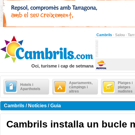
Cambrils
·
Salou
·
Tar
Oci, turisme i cap de setmana
Apartaments,
Platges i
Hotels i
càmpings i
platges
Aparthotels
altres
nudistes
Cambrils / Notícies / Guia
Cambrils installa un bucle