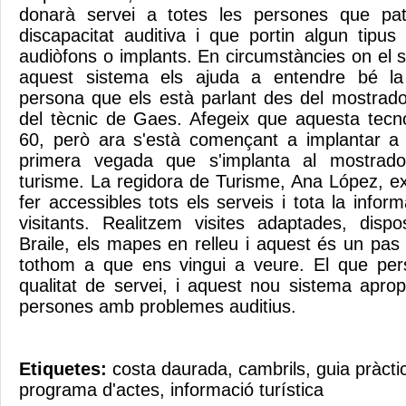
donarà servei a totes les persones que pat
discapacitat auditiva i que portin algun tipus
audiòfons o implants. En circumstàncies on el s
aquest sistema els ajuda a entendre bé l
persona que els està parlant des del mostrado
del tècnic de Gaes. Afegeix que aquesta tecn
60, però ara s'està començant a implantar a
primera vegada que s'implanta al mostrado
turisme. La regidora de Turisme, Ana López, ex
fer accessibles tots els serveis i tota la info
visitants. Realitzem visites adaptades, disp
Braile, els mapes en relleu i aquest és un pas
tothom a que ens vingui a veure. El que pers
qualitat de servei, i aquest nou sistema aprop
persones amb problemes auditius.
Etiquetes:
costa daurada
,
cambrils
,
guia pràcti
programa d'actes
,
informació turística