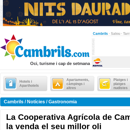
Cambrils
·
Salou
·
Tar
Oci, turisme i cap de setmana
Apartaments,
Platges i
Hotels i
càmpings i
platges
Aparthotels
altres
nudistes
Cambrils / Notícies / Gastronomia
La Cooperativa Agrícola de Cam
la venda el seu millor oli