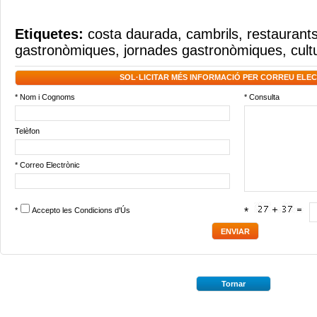
Etiquetes:
costa daurada
,
cambrils
,
restaurants
gastronòmiques
,
jornades gastronòmiques
,
cult
SOL·LICITAR MÉS INFORMACIÓ PER CORREU ELE
* Nom i Cognoms
* Consulta
Telèfon
* Correo Electrònic
*
Accepto les
Condicions d'Ús
*
Tornar