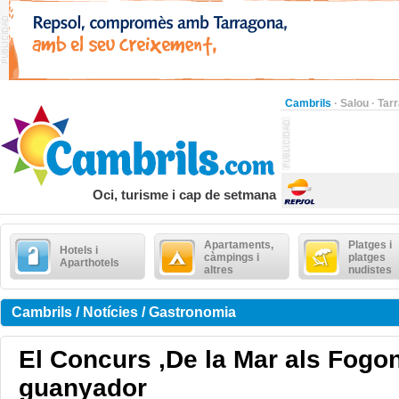
Cambrils
·
Salou
·
Tar
Oci, turisme i cap de setmana
Apartaments,
Platges i
Hotels i
càmpings i
platges
Aparthotels
altres
nudistes
Cambrils / Notícies / Gastronomia
El Concurs ,De la Mar als Fogon
guanyador