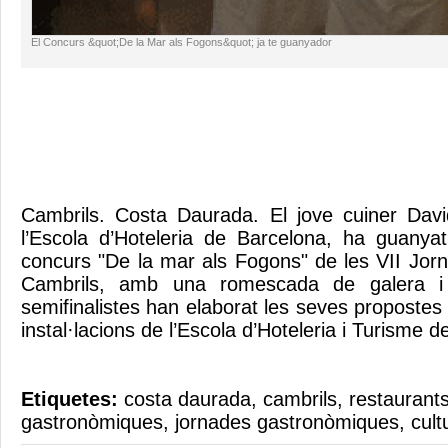
El Concurs &quot;De la Mar als Fogons&quot; ja te guanyador
Cambrils. Costa Daurada. El jove cuiner Dav
l’Escola d’Hoteleria de Barcelona, ha guanya
concurs "De la mar als Fogons" de les VII Jor
Cambrils, amb una romescada de galera i 
semifinalistes han elaborat les seves proposte
instal·lacions de l’Escola d’Hoteleria i Turisme 
Etiquetes:
costa daurada
,
cambrils
,
restaurants
gastronòmiques
,
jornades gastronòmiques
,
cult