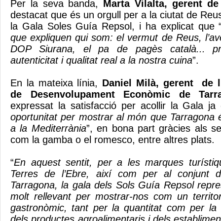
Per la seva banda,
Marta Vilalta, gerent d
destacat que és un orgull per a la ciutat de Reus
la Gala Soles Guía Repsol, i ha explicat que 
que expliquen qui som: el vermut de Reus, l’av
DOP Siurana, el pa de pagès català... p
autenticitat i qualitat real a la nostra cuina
”.
En la mateixa línia,
Daniel Milà, gerent de 
de Desenvolupament Econòmic de Tarr
expressat la satisfacció per acollir la Gala ja
oportunitat per mostrar al món que Tarragona é
a la Mediterrània
”, en bona part gràcies als se
com la gamba o el romesco, entre altres plats.
“
En aquest sentit, per a les marques turísti
Terres de l’Ebre, així com per al conjunt 
Tarragona, la gala dels Sols Guía Repsol repre
molt rellevant per mostrar-nos com un territor
gastronòmic, tant per la quantitat com per la qu
dels productes agroalimentaris i dels establimen