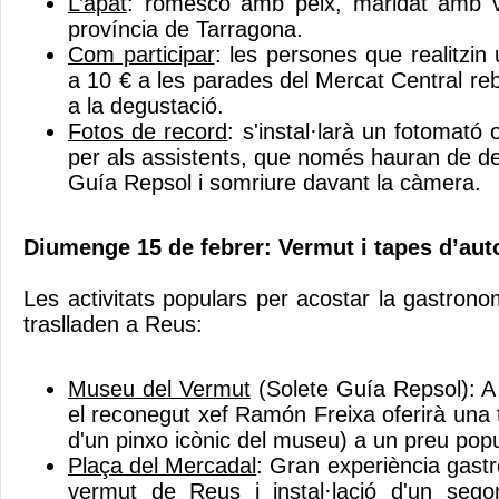
L’àpat
: romesco amb peix, maridat amb v
província de Tarragona.
Com participar
: les persones que realitzin
a 10 € a les parades del Mercat Central reb
a la degustació.
Fotos de record
: s'instal·larà un fotomató 
per als assistents, que només hauran de de
Guía Repsol i somriure davant la càmera.
Diumenge 15 de febrer: Vermut i tapes d’aut
Les activitats populars per acostar la gastrono
traslladen a Reus:
Museu del Vermut
(Solete Guía Repsol): A 
el reconegut xef Ramón Freixa oferirà una 
d'un pinxo icònic del museu) a un preu popu
Plaça del Mercadal
: Gran experiència gastr
vermut de Reus i instal·lació d'un seg