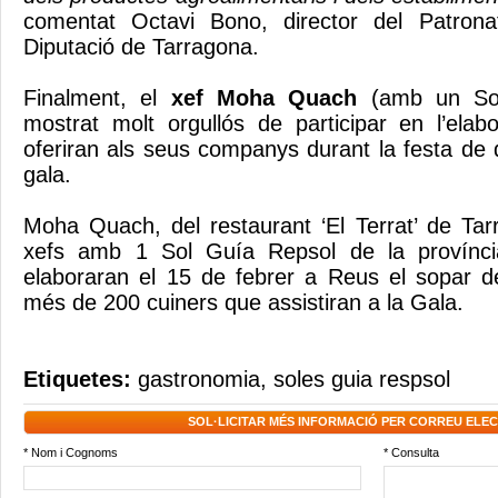
comentat Octavi Bono, director del Patron
Diputació de Tarragona.
Finalment, el
xef Moha Quach
(amb un Sol
mostrat molt orgullós de participar en l’elab
oferiran als seus companys durant la festa de 
gala.
Moha Quach, del restaurant ‘El Terrat’ de Ta
xefs amb 1 Sol Guía Repsol de la provínc
elaboraran el 15 de febrer a Reus el sopar d
més de 200 cuiners que assistiran a la Gala.
Etiquetes:
gastronomia
,
soles guia respsol
SOL·LICITAR MÉS INFORMACIÓ PER CORREU ELE
* Nom i Cognoms
* Consulta