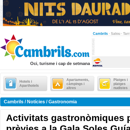
Cambrils
·
Salou
·
Tar
Oci, turisme i cap de setmana
Apartaments,
Platges i
Hotels i
càmpings i
platges
Aparthotels
altres
nudistes
Cambrils / Notícies / Gastronomia
Activitats gastronòmiques 
prèvies a la Gala Soles Guí