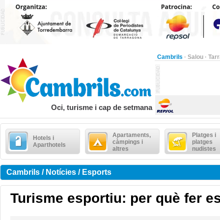
Cambrils
·
Salou
·
Tar
Oci, turisme i cap de setmana
Apartaments,
Platges i
Hotels i
càmpings i
platges
Aparthotels
altres
nudistes
Cambrils / Notícies / Esports
Turisme esportiu: per què fer e