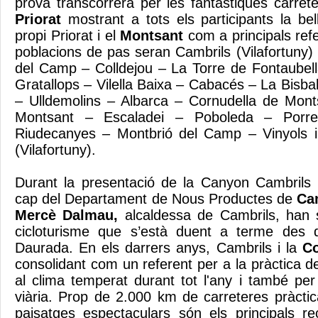
prova transcorrerà per les fantàstiques carret
Priorat
mostrant a tots els participants la bel
propi Priorat i el
Montsant
com a principals ref
poblacions de pas seran Cambrils (Vilafortuny)
del Camp – Colldejou – La Torre de Fontaubel
Gratallops – Vilella Baixa – Cabacés – La Bisba
– Ulldemolins – Albarca – Cornudella de Mon
Montsant – Escaladei – Poboleda – Porr
Riudecanyes – Montbrió del Camp – Vinyols i
(Vilafortuny).
Durant la presentació de la Canyon Cambrils 
cap del Departament de Nous Productes de
Ca
Mercè Dalmau,
alcaldessa de Cambrils, han su
cicloturisme que s’està duent a terme des 
Daurada. En els darrers anys, Cambrils i la
Co
consolidant com un referent per a la pràctica de
al clima temperat durant tot l'any i també per
viària. Prop de 2.000 km de carreteres pràctic
paisatges espectaculars són els principals re