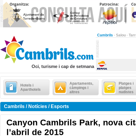
Cambrils
·
Salou
·
Tar
Oci, turisme i cap de setmana
Apartaments,
Platges i
Hotels i
càmpings i
platges
Aparthotels
altres
nudistes
Cambrils / Notícies / Esports
Canyon Cambrils Park, nova cita
l’abril de 2015