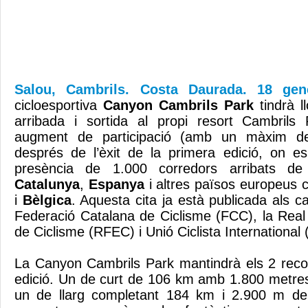
Salou, Cambrils. Costa Daurada. 18 ge
cicloesportiva
Canyon Cambrils Park
tindrà ll
arribada i sortida al propi resort Cambril
augment de participació (amb un màxim de 
després de l’èxit de la primera edició, on 
presència de 1.000 corredors arribats de
Catalunya
,
Espanya
i altres països europeus
i
Bèlgica
. Aquesta cita ja està publicada als ca
Federació Catalana de Ciclisme (FCC), la Rea
de Ciclisme (RFEC) i Unió Ciclista International 
La Canyon Cambrils Park mantindrà els 2 reco
edició. Un de curt de 106 km amb 1.800 metres 
un de llarg completant 184 km i 2.900 m de d