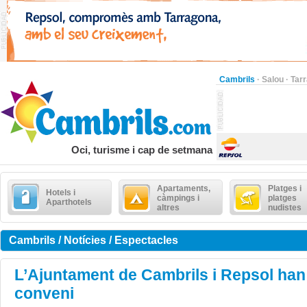
Cambrils
·
Salou
·
Tar
Oci, turisme i cap de setmana
Apartaments,
Platges i
Hotels i
càmpings i
platges
Aparthotels
altres
nudistes
Cambrils / Notícies / Espectacles
L’Ajuntament de Cambrils i Repsol han
conveni