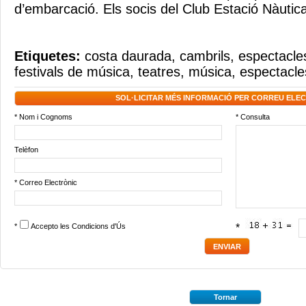
d’embarcació. Els socis del Club Estació Nàuti
Etiquetes:
costa daurada
,
cambrils
,
espectacle
festivals de música
,
teatres
,
música
,
espectacles
SOL·LICITAR MÉS INFORMACIÓ PER CORREU ELE
* Nom i Cognoms
* Consulta
Telèfon
* Correo Electrònic
*
Accepto les
Condicions d'Ús
*
Tornar