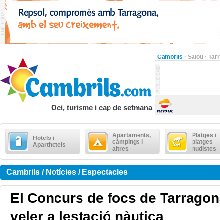
Cambrils
·
Salou
·
Tar
Oci, turisme i cap de setmana
Apartaments,
Platges i
Hotels i
càmpings i
platges
Aparthotels
altres
nudistes
Cambrils / Notícies / Espectacles
El Concurs de focs de Tarragon
veler a lestació nàutica