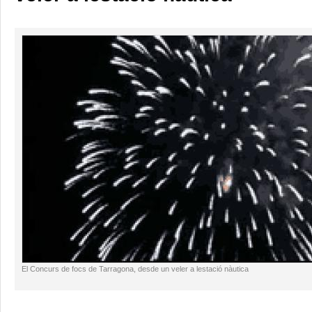
El Concurs de focs de Tarragona, desde un veler a lestació nàutica