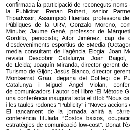
confirmada la participació de reconeguts noms 
la Publicitat. Renan Rubert, senior Part
Tripadvisor; Assumpció Huertas, professora de 
Públiques de la URV, Gonzalo Moreno, co
Minube; Jaume Gené, professor de Màrquet
Gordillo, periodista; Aitor Jiménez, cap de 
d’esdeveniments esportius de 8Media (Octagon)
media consultant de l’agència Elogia; Joan Mo
revista Descobrir Catalunya; Joan Baigol
de Lleida; Joaquín Miranda, director gerent de
Turismo de Gijón; Jesús Blanco, director geren
Montserrat Grau, degana del Col·legi de Pu
Catalunya i Miguel Ángel Violan, confer
de comunicadors i autor del llibre ‘El Mètode Gu
una conferència inaugural sota el títol: “Nous c
i les taules rodones “Publicity” i “Noves accion
El tancament de la jornada anirà a càrre
conferència titulada “Costos baixos, ocupaci
estratègies de comunicació low-cost”. Donat l’èxi