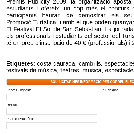
Premis Publicity 2009, la organització aposta 
estudiants i ofereix, un cop més el concurs 
participants hauran de demostrar els se
Promoció Turística, i amb el que poden guanyar
El Festival El Sol de San Sebastian. La jornad
els professionals i estudiants del sector del Tur
té un preu d’inscripció de 40 € (professionals) i
Etiquetes:
costa daurada
,
cambrils
,
espectacle
festivals de música
,
teatres
,
música
,
espectacles
SOL·LICITAR MÉS INFORMACIÓ PER CORREU ELE
* Nom i Cognoms
* Consulta
Telèfon
* Correo Electrònic