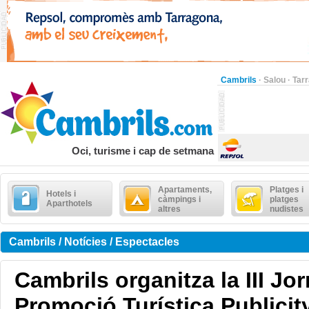
Cambrils
·
Salou
·
Tar
Oci, turisme i cap de setmana
Apartaments,
Platges i
Hotels i
càmpings i
platges
Aparthotels
altres
nudistes
Cambrils / Notícies / Espectacles
Cambrils organitza la III Jo
Promoció Turística Publicity